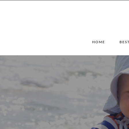
HOME
BES