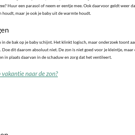
ee? Huur een parasol of neem er eentje mee. Ook daarvoor geldt weer da
n houdt, maar je ook je baby uit de warmte houdt.
gen
n de bak op je baby schijnt. Het klinkt logisch, maar onderzoek toont aa
 Doe dit daarom absoluut niet. De zon is niet goed voor je kleintje, maar 
en in plaats daarvan in de schaduw en zorg dat het ventileert.
p vakantie naar de zon?
ren