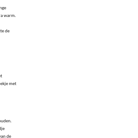
ange
tra warm.
te de
et
oekje met
houden.
dje
van de