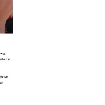
Zorg
mte. En
ben we
eel