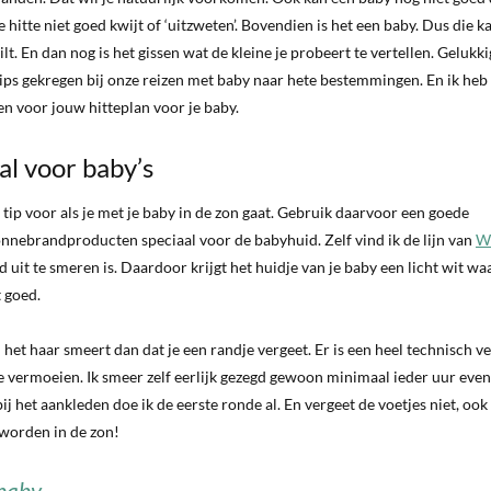
tte niet goed kwijt of ‘uitzweten’. Bovendien is het een baby. Dus die ka
ilt. En dan nog is het gissen wat de kleine je probeert te vertellen. Gelukkig
tips gekregen bij onze reizen met baby naar hete bestemmingen. En ik heb 
en voor jouw hitteplan voor je baby.
l voor baby’s
 tip voor als je met je baby in de zon gaat. Gebruik daarvoor een goede
zonnebrandproducten speciaal voor de babyhuid. Zelf vind ik de lijn van
W
uit te smeren is. Daardoor krijgt het huidje van je baby een licht wit waa
 goed.
n het haar smeert dan dat je een randje vergeet. Er is een heel technisch v
e vermoeien. Ik smeer zelf eerlijk gezegd gewoon minimaal ieder uur even 
het aankleden doe ik de eerste ronde al. En vergeet de voetjes niet, ook
eworden in de zon!
 baby