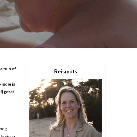
e tuin of
Reismuts
indje is
ij gezet
 nog
de eigen