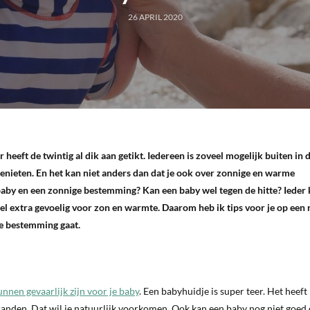
26 APRIL 2020
heeft de twintig al dik aan getikt. Iedereen is zoveel mogelijk buiten in d
enieten. En het kan niet anders dan dat je ook over zonnige en warme
by en een zonnige bestemming? Kan een baby wel tegen de hitte? Ieder k
l extra gevoelig voor zon en warmte. Daarom heb ik tips voor je op een r
e bestemming gaat.
unnen gevaarlijk zijn voor je baby
. Een babyhuidje is super teer. Het heeft
randen. Dat wil je natuurlijk voorkomen. Ook kan een baby nog niet goed 