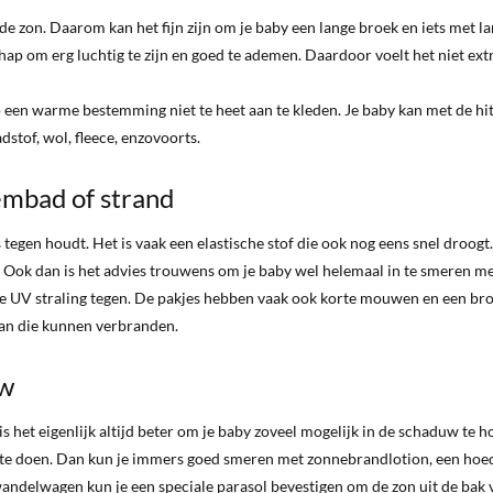
e zon. Daarom kan het fijn zijn om je baby een lange broek en iets met l
ap om erg luchtig te zijn en goed te ademen. Daardoor voelt het niet ex
 een warme bestemming niet te heet aan te kleden. Je baby kan met de hit
stof, wol, fleece, enzovoorts.
embad of strand
 tegen houdt. Het is vaak een elastische stof die ook nog eens snel droogt.
t. Ook dan is het advies trouwens om je baby wel helemaal in te smeren m
e UV straling tegen. De pakjes hebben vaak ook korte mouwen en een br
staan die kunnen verbranden.
uw
is het eigenlijk altijd beter om je baby zoveel mogelijk in de schaduw te 
ver te doen. Dan kun je immers goed smeren met zonnebrandlotion, een hoe
ndelwagen kun je een speciale parasol bevestigen om de zon uit de bak 