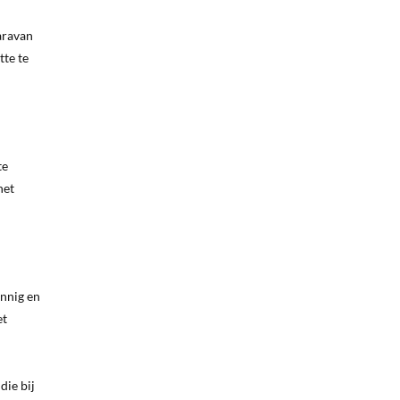
aravan
tte te
te
het
onnig en
et
die bij