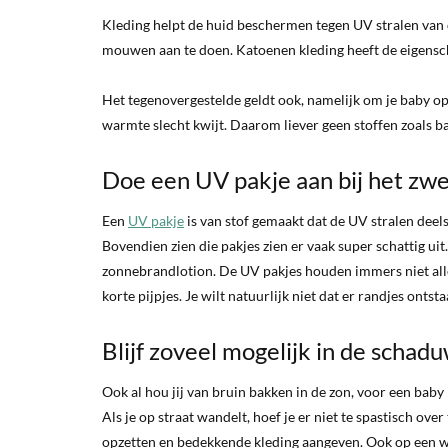
Kleding helpt de huid beschermen tegen UV stralen van d
mouwen aan te doen. Katoenen kleding heeft de eigensch
Het tegenovergestelde geldt ook, namelijk om je baby op
warmte slecht kwijt. Daarom liever geen stoffen zoals bad
Doe een UV pakje aan bij het zw
Een
UV pakje
is van stof gemaakt dat de UV stralen deels
Bovendien zien die pakjes zien er vaak super schattig ui
zonnebrandlotion. De UV pakjes houden immers niet all
korte pijpjes. Je wilt natuurlijk niet dat er randjes ont
Blijf zoveel mogelijk in de schad
Ook al hou jij van bruin bakken in de zon, voor een baby 
Als je op straat wandelt, hoef je er niet te spastisch o
opzetten en bedekkende kleding aangeven. Ook op een wa