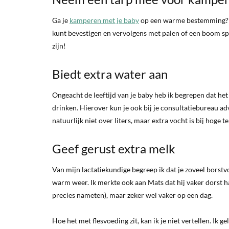
Ga je
kamperen met je baby
op een warme bestemming? Ne
kunt bevestigen en vervolgens met palen of een boom span
zijn!
Biedt extra water aan
Ongeacht de leeftijd van je baby heb ik begrepen dat het
drinken. Hierover kun je ook bij je consultatiebureau a
natuurlijk niet over liters, maar extra vocht is bij hoge 
Geef gerust extra melk
Van mijn lactatiekundige begreep ik dat je zoveel borstv
warm weer. Ik merkte ook aan Mats dat hij vaker dorst ha
precies nameten), maar zeker wel vaker op een dag.
Hoe het met flesvoeding zit, kan ik je niet vertellen. Ik 