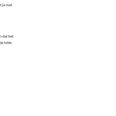
t je met
n dat het
de hitte