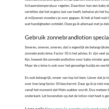
lichaamstemperatuur regelen. Daardoor kan een baby de hi
vertellen dat het ergens last van heeft, behalve als het hu
al miljoenen moeders je voor gegaan. Ik heb al heel wat 
wat handigheden ontdekt. Deze ga ik allemaal met je del
Gebruik zonnebrandlotion speciaa
Smeren, smeren, smeren, dat is eigenlijk de belangrijkste
zonnebrandcrème. Factor 50 is het advies. Er zijn veel 
fijn, hoewel die zonnebrandlotion voor baby minder goed 
Maar de créme is ook voor het gevoelige huidje en werkt
En ook belangrijk, smeer van top tot teen. Liever dat je i
over hoe lang factor 50 beschermt. Daar ga ik je niet me
vanaf het moment dat Mats wakker wordt. Dus meteen bij 
onderkant. Let bovendien op dat de lotion niet heet is g
Lees ook:
tips voor je eerste reis met een