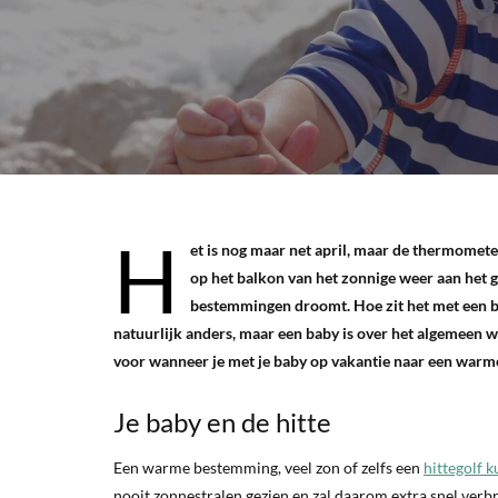
H
et is nog maar net april, maar de thermometer 
op het balkon van het zonnige weer aan het g
bestemmingen droomt. Hoe zit het met een ba
natuurlijk anders, maar een baby is over het algemeen we
voor wanneer je met je baby op vakantie naar een warm
Je baby en de hitte
Een warme bestemming, veel zon of zelfs een
hittegolf k
nooit zonnestralen gezien en zal daarom extra snel verb