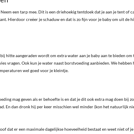
em een tarp mee. Dit is een driehoekig tentdoek dat je aan je tent of c
t. Hierdoor creëer je schaduw en dat is zo fijn voor je baby om uit de hi
 bij hitte aangeraden wordt om extra water aan je baby aan te bieden om 
dvies vragen. Ook kun je water naast borstvoeding aanbieden. We hebben 
temperaturen wel goed voor je kleintje.
oeding mag geven als er behoefte is en dat je dit ook extra mag doen bij z
d. En dan dronk hij per keer misschien wel minder (kon het natuurlijk ni
geloof dat er een maximale dagelijkse hoeveelheid bestaat en weet niet of je 