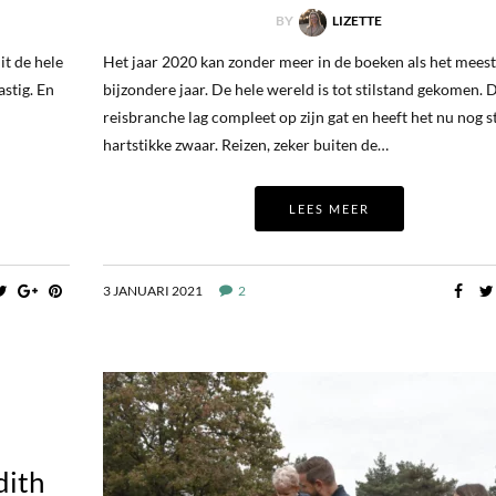
BY
LIZETTE
it de hele
Het jaar 2020 kan zonder meer in de boeken als het meest
astig. En
bijzondere jaar. De hele wereld is tot stilstand gekomen. 
reisbranche lag compleet op zijn gat en heeft het nu nog s
hartstikke zwaar. Reizen, zeker buiten de…
LEES MEER
3 JANUARI 2021
2
dith