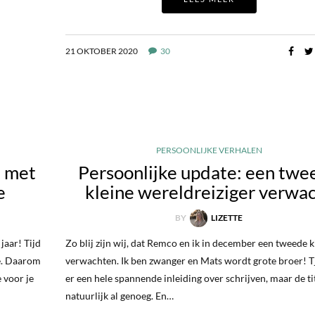
21 OKTOBER 2020
30
PERSOONLIJKE VERHALEN
t met
Persoonlijke update: een twe
e
kleine wereldreiziger verwa
BY
LIZETTE
jaar! Tijd
Zo blij zijn wij, dat Remco en ik in december een tweede k
ie. Daarom
verwachten. Ik ben zwanger en Mats wordt grote broer! Tj
e voor je
er een hele spannende inleiding over schrijven, maar de tit
natuurlijk al genoeg. En…