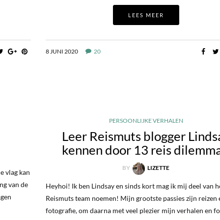
LEES MEER
8 JUNI 2020
20
PERSOONLIJKE VERHALEN
Leer Reismuts blogger Linds
kennen door 13 reis dilemma
BY
LIZETTE
 vlag kan
ing van de
Heyhoi! Ik ben Lindsay en sinds kort mag ik mij deel van h
agen
Reismuts team noemen! Mijn grootste passies zijn reizen 
fotografie, om daarna met veel plezier mijn verhalen en fo