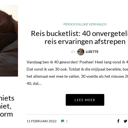
PERSOONLIJKE VERHALEN
Reis bucketlist: 40 onvergetel
reis ervaringen afstrepen
BY
LIZETTE
Vandaag ben ik 40 geworden! Poehee! Heel lang vond ik 4
Dat vond ik van 30 ook. Totdat ik die mijlpaal bereikte, to
het allemaal wel mee te vallen. 30 voelde als het nieuwe 
40, dat…
niets
LEES MEER
iet,
norm
11 FEBRUARI 2022
2