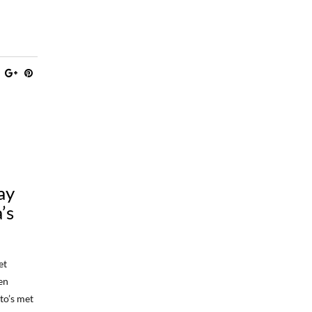
ay
’s
et
en
to’s met