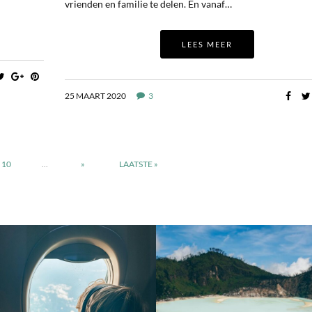
vrienden en familie te delen. En vanaf…
LEES MEER
25 MAART 2020
3
10
...
»
LAATSTE »