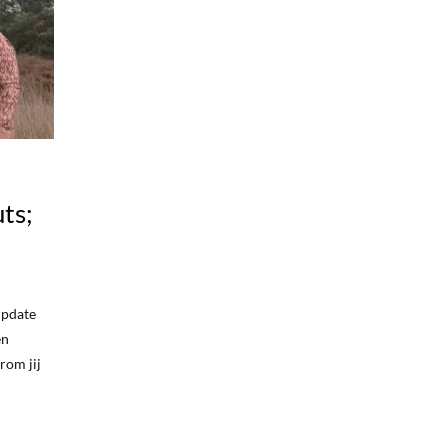
ts;
update
en
rom jij