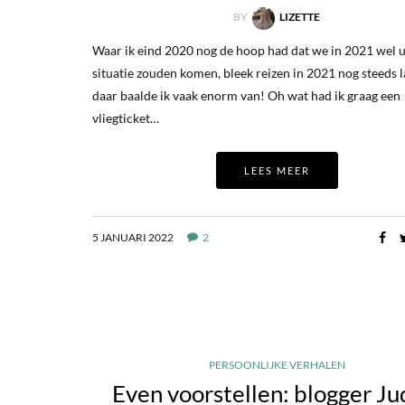
BY
LIZETTE
Waar ik eind 2020 nog de hoop had dat we in 2021 wel u
situatie zouden komen, bleek reizen in 2021 nog steeds l
daar baalde ik vaak enorm van! Oh wat had ik graag een
vliegticket…
LEES MEER
5 JANUARI 2022
2
PERSOONLIJKE VERHALEN
Even voorstellen: blogger Ju