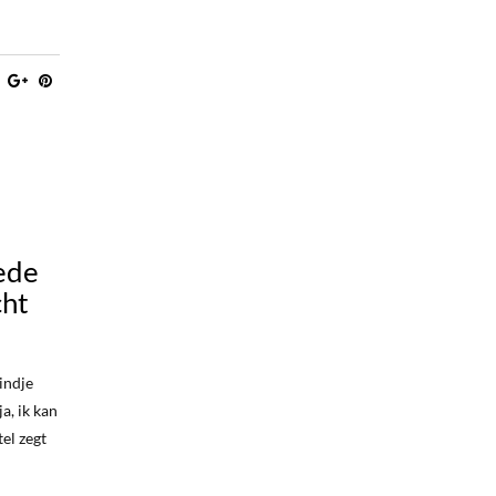
ede
cht
indje
a, ik kan
el zegt