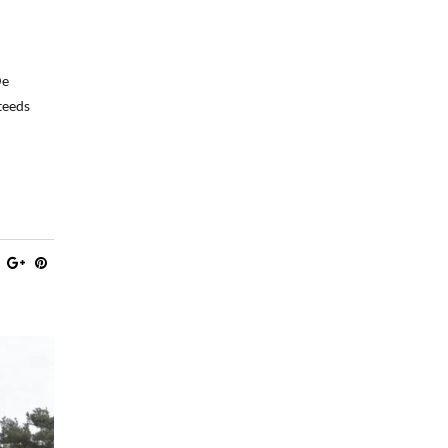
De
teeds