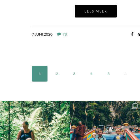
LEES MEER
7 JUNI 2020
78
1
2
3
4
5
...