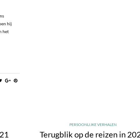
ons
oen hij
n het
PERSOONLIJKE VERHALEN
021
Terugblik op de reizen in 20