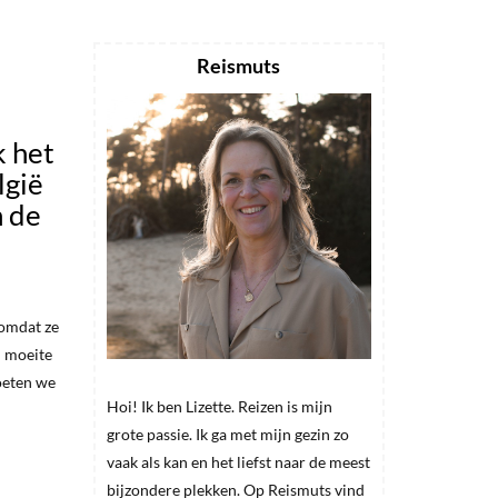
Reismuts
k het
lgië
n de
 omdat ze
l moeite
moeten we
Hoi! Ik ben Lizette. Reizen is mijn
grote passie. Ik ga met mijn gezin zo
vaak als kan en het liefst naar de meest
bijzondere plekken. Op Reismuts vind