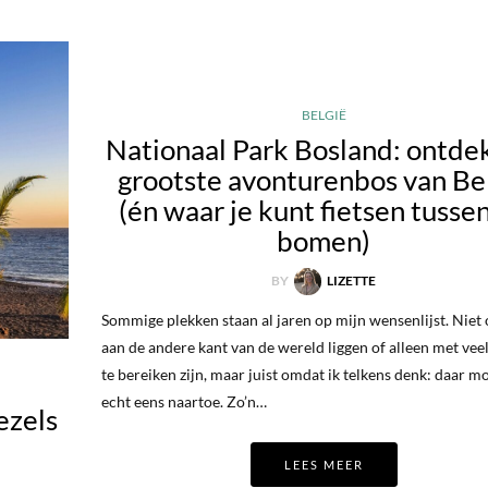
BELGIË
Nationaal Park Bosland: ontde
grootste avonturenbos van Be
(én waar je kunt fietsen tusse
bomen)
BY
LIZETTE
Sommige plekken staan al jaren op mijn wensenlijst. Niet
aan de andere kant van de wereld liggen of alleen met vee
te bereiken zijn, maar juist omdat ik telkens denk: daar 
echt eens naartoe. Zo’n…
ezels
LEES MEER