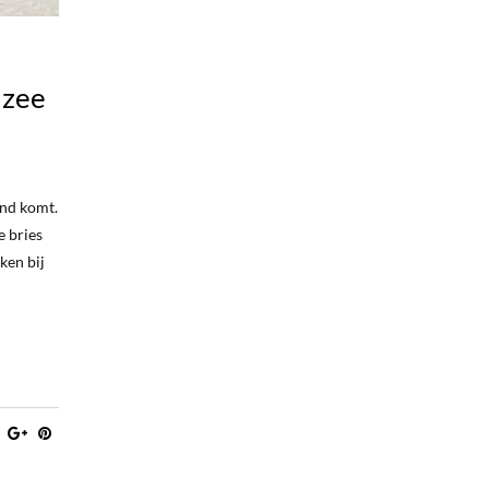
 zee
and komt.
e bries
ken bij