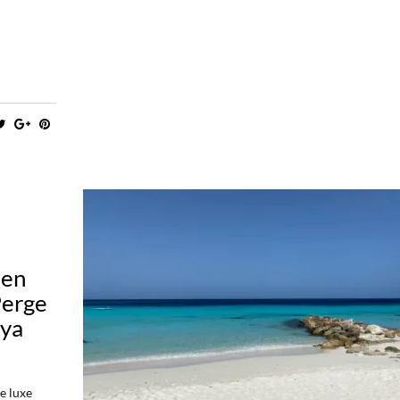
 en
Perge
nya
e luxe