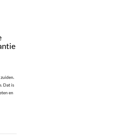
e
antie
 zuiden.
. Dat is
 eten en