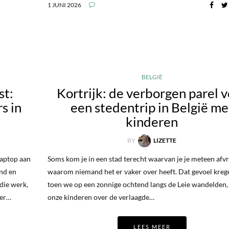
1 JUNI 2026
BELGIË
st:
Kortrijk: de verborgen parel 
s in
een stedentrip in België me
kinderen
BY
LIZETTE
laptop aan
Soms kom je in een stad terecht waarvan je je meteen afv
end en
waarom niemand het er vaker over heeft. Dat gevoel krege
die werk,
toen we op een zonnige ochtend langs de Leie wandelden, 
der…
onze kinderen over de verlaagde…
LEES MEER