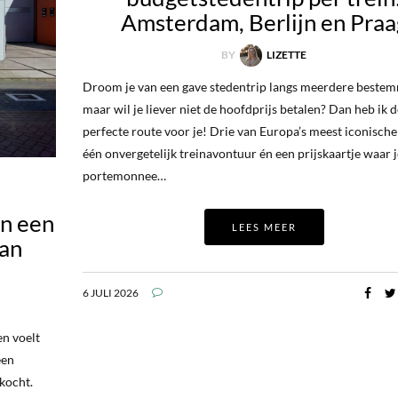
Amsterdam, Berlijn en Praa
BY
LIZETTE
Droom je van een gave stedentrip langs meerdere beste
maar wil je liever niet de hoofdprijs betalen? Dan heb ik d
perfecte route voor je! Drie van Europa’s meest iconische
één onvergetelijk treinavontuur én een prijskaartje waar j
portemonnee…
an een
LEES MEER
van
6 JULI 2026
en voelt
een
rkocht.