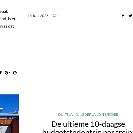
 vaak
15 JULI 2026
nd, is er
nvas dat
DUITSLAND
,
NEDERLAND
,
TSJECHIË
De ultieme 10-daagse
budgetstedentrip per trein