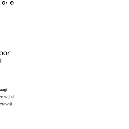
voor
t
raagt
n wij al
terwijl