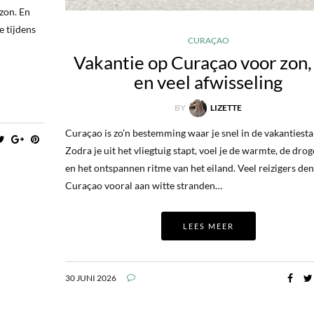
zon. En
e tijdens
CURAÇAO
Vakantie op Curaçao voor zon,
en veel afwisseling
BY
LIZETTE
Curaçao is zo’n bestemming waar je snel in de vakantiest
Zodra je uit het vliegtuig stapt, voel je de warmte, de drog
en het ontspannen ritme van het eiland. Veel reizigers den
Curaçao vooral aan witte stranden…
LEES MEER
30 JUNI 2026