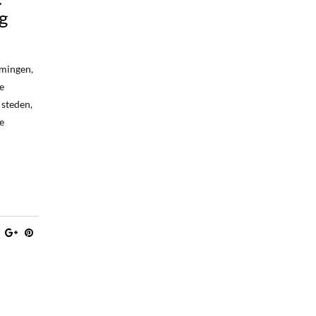
g
mmingen,
e
 steden,
e