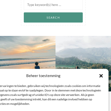
Beheer toestemming
ervaringen te bieden, gebruiken wij technologieën zoals cookies om informatie
aat op te slaan en/of te raadplegen. Door in te stemmen met deze technologieën
gevens zoals surfgedrag of unieke ID's op deze site verwerken. Als je geen
geeft of uw toestemming intrekt, kan dit een nadelige invloed hebben op
cties en mogelijkheden.