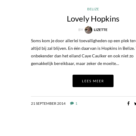
BELIZE
Lovely Hopkins
BY
LIZETTE
Soms kom je door allerlei toevalligheden op een plek ter
altijd bij zal blijven. En één daarvan is Hopkins in Belize.
onbekender dan het eiland Caye Caulker en ook niet zo
gemakkelijk bereikbaar, maar zeker de moeite…
LEES MEER
21 SEPTEMBER 2014
1