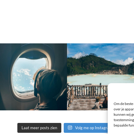
Om de beste 
over je appar
kunnen wij ge
toestemming 
bepaalde fun
Laat meer posts zien
Volg me op Instagram