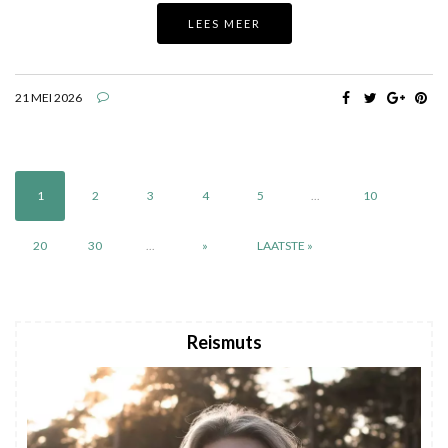
LEES MEER
21 MEI 2026
1
2
3
4
5
...
10
20
30
...
»
LAATSTE »
Reismuts