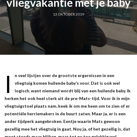
vliegvakantie met je baby
13 OKTOBER 2019
I
n veel lijstjes over de grootste ergernissen in een
vliegtuig komen huilende baby’s voor. Dat is ook wel
logisch, want niemand wordt blij van een huilende baby. Ik
herken het ook heel sterk uit de pre-Mats-tijd. Voor ik in mijn
vliegtuigstoel plaats nam, keek ik om me heen om te zien of er
potentiële herriemakers in de buurt zaten. Maar ja, er is een
ander tijdperk aangebroken. Eentje waarin Mats gewoon
gezellig mee het vliegtuig in gaat. Nou ja, of het gezellig is, dat
moet steeds maar blijken, maar tot nu toe gelukkig wel.