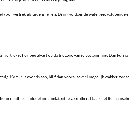
el voor vertrek als tijdens je reis. Drink voldoende water, eet voldoende e
bij vertrek je horloge alvast op de tijdzone van je bestemming. Dan kun je 
tuig. Kom je ’s avonds aan, blijf dan vooral zoveel mogelijk wakker, zodat 
n homeopathisch middel met melatonine gebruiken. Dat is het lichaamseig