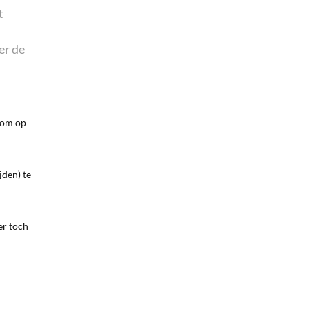
t
er de
arom op
jden) te
er toch