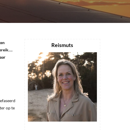
gen
Reismuts
ereik….
paar
gefaseerd
ter op te