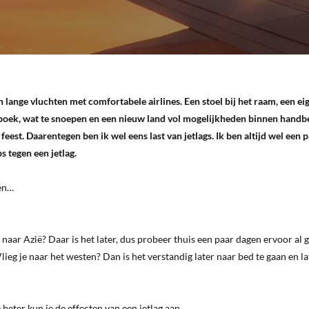
van lange vluchten met comfortabele airlines. Een stoel bij het raam, een ei
sboek, wat te snoepen en een nieuw land vol mogelijkheden binnen handb
 feest. Daarentegen ben ik wel eens last van jetlags. Ik ben altijd wel een 
s tegen een jetlag.
ken…
e naar Azië? Daar is het later, dus probeer thuis een paar dagen ervoor al 
lieg je naar het westen? Dan is het verstandig later naar bed te gaan en la
e beter kun je de effecten van een jetlag aan.