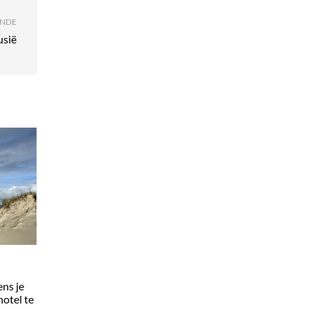
NDE
usië
ens je
hotel te