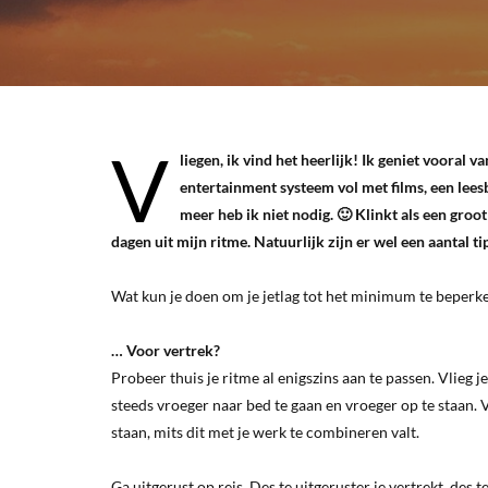
V
liegen, ik vind het heerlijk! Ik geniet vooral 
entertainment systeem vol met films, een lee
meer heb ik niet nodig. 🙂 Klinkt als een groot
dagen uit mijn ritme. Natuurlijk zijn er wel een aantal tip
Wat kun je doen om je jetlag tot het minimum te beper
… Voor vertrek?
Probeer thuis je ritme al enigszins aan te passen. Vlieg j
steeds vroeger naar bed te gaan en vroeger op te staan. V
staan, mits dit met je werk te combineren valt.
Ga uitgerust op reis. Des te uitgeruster je vertrekt, des t