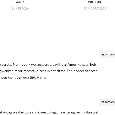
aan)
verlaten
11 MEI 2026
30 MAART 2026
BEANTWO
e eerste. Nu moet ik wel zeggen, als wij jaar Amerika gaan heb
eg wakker, maar meestal direct in het ritme. Een nadeel daarvan
de weg kwijt ben qua tijd. Haha.
BEANTWO
et vroeg wakker zijn als ik west vlieg, maar terug ben ik dan wel