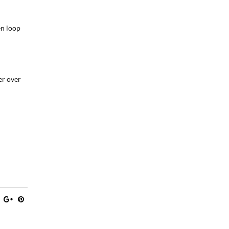
en loop
er over