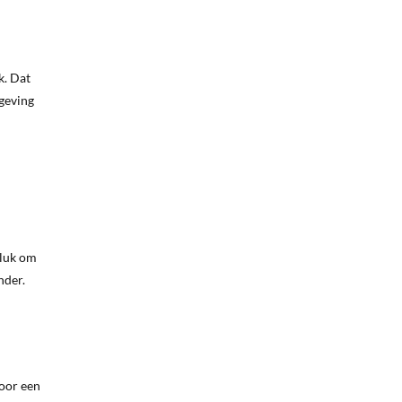
k. Dat
geving
eluk om
nder.
oor een