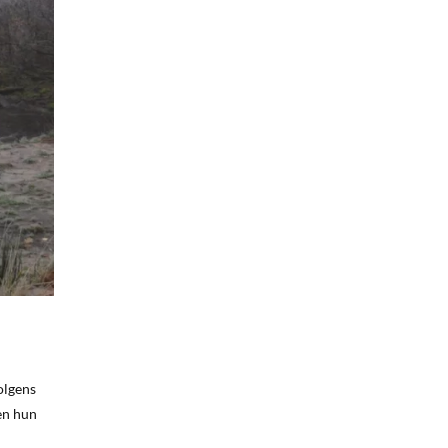
olgens
ben hun