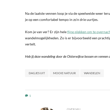
Na de laatste vennen loop je via de speelweide weer ter
je op een comfortabel tempo in zo’n drie uurtjes.
Kom je van ver? Er zijn hele
fijne plekken om te overnac
wandelmogelijkheden. Zo is er bijvoorbeeld een pracht
vertelt.
Heb jij deze wandeling door de Oisterwijkse bossen en vennen 
DAGJES UIT
MOOIE NATUUR
WANDELEN
1
OVER MIJ