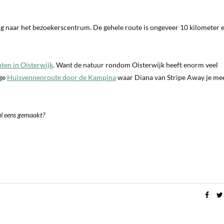
ug naar het bezoekerscentrum. De gehele route is ongeveer 10 kilometer 
hten in Oisterwijk
. Want de natuur rondom Oisterwijk heeft enorm veel
ige
Huisvennenroute door de Kampina
waar Diana van Stripe Away je me
al eens gemaakt?