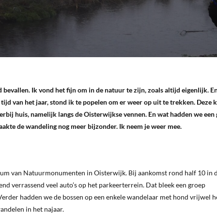
vallen. Ik vond het fijn om in de natuur te zijn, zoals altijd eigenlijk. E
tijd van het jaar, stond ik te popelen om er weer op uit te trekken. Deze 
rbij huis, namelijk langs de Oisterwijkse vennen. En wat hadden we een 
maakte de wandeling nog meer bijzonder. Ik neem je weer mee.
trum van Natuurmonumenten in Oisterwijk. Bij aankomst rond half 10 in 
end verrassend veel auto’s op het parkeerterrein. Dat bleek een groep
. Verder hadden we de bossen op een enkele wandelaar met hond vrijwel 
andelen in het najaar.