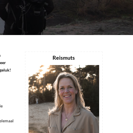
n
Reismuts
keer
geluk!
de
helemaal