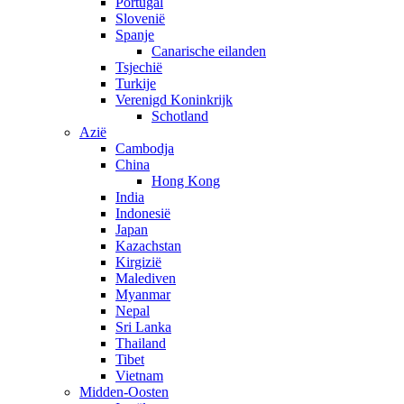
Portugal
Slovenië
Spanje
Canarische eilanden
Tsjechië
Turkije
Verenigd Koninkrijk
Schotland
Azië
Cambodja
China
Hong Kong
India
Indonesië
Japan
Kazachstan
Kirgizië
Malediven
Myanmar
Nepal
Sri Lanka
Thailand
Tibet
Vietnam
Midden-Oosten