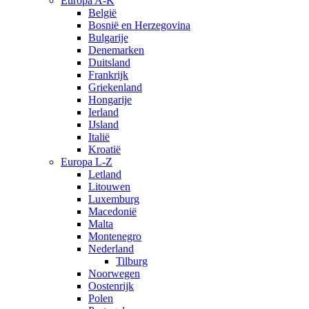
Europa A-K
België
Bosnië en Herzegovina
Bulgarije
Denemarken
Duitsland
Frankrijk
Griekenland
Hongarije
Ierland
IJsland
Italië
Kroatië
Europa L-Z
Letland
Litouwen
Luxemburg
Macedonië
Malta
Montenegro
Nederland
Tilburg
Noorwegen
Oostenrijk
Polen