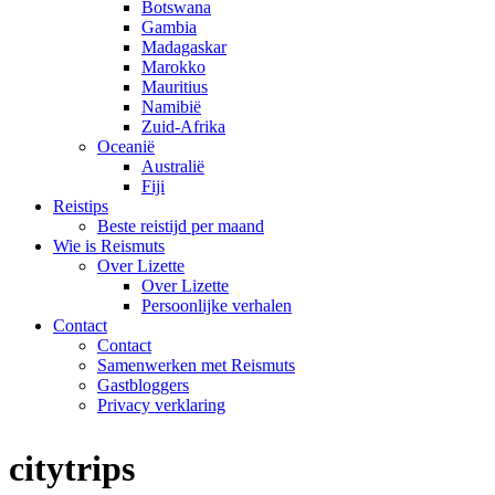
Botswana
Gambia
Madagaskar
Marokko
Mauritius
Namibië
Zuid-Afrika
Oceanië
Australië
Fiji
Reistips
Beste reistijd per maand
Wie is Reismuts
Over Lizette
Over Lizette
Persoonlijke verhalen
Contact
Contact
Samenwerken met Reismuts
Gastbloggers
Privacy verklaring
citytrips