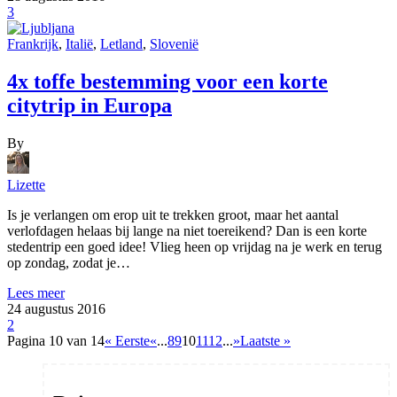
3
Frankrijk
,
Italië
,
Letland
,
Slovenië
4x toffe bestemming voor een korte
citytrip in Europa
By
Lizette
Is je verlangen om erop uit te trekken groot, maar het aantal
verlofdagen helaas bij lange na niet toereikend? Dan is een korte
stedentrip een goed idee! Vlieg heen op vrijdag na je werk en terug
op zondag, zodat je…
Lees meer
24 augustus 2016
2
Pagina 10 van 14
« Eerste
«
...
8
9
10
11
12
...
»
Laatste »