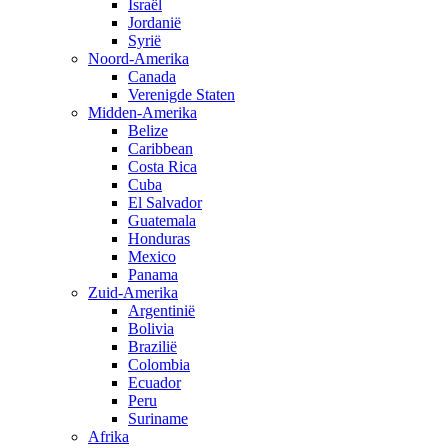
Israël
Jordanië
Syrië
Noord-Amerika
Canada
Verenigde Staten
Midden-Amerika
Belize
Caribbean
Costa Rica
Cuba
El Salvador
Guatemala
Honduras
Mexico
Panama
Zuid-Amerika
Argentinië
Bolivia
Brazilië
Colombia
Ecuador
Peru
Suriname
Afrika