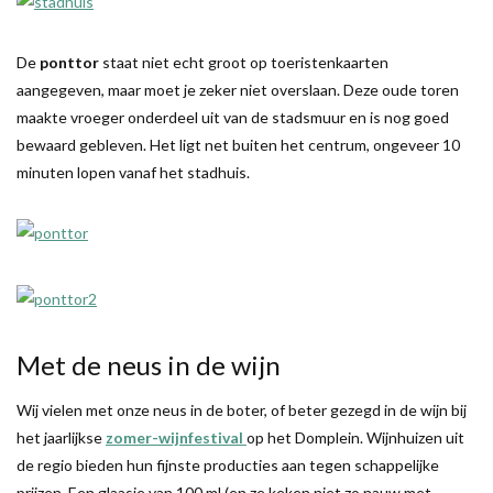
De
ponttor
staat niet echt groot op toeristenkaarten
aangegeven, maar moet je zeker niet overslaan. Deze oude toren
maakte vroeger onderdeel uit van de stadsmuur en is nog goed
bewaard gebleven. Het ligt net buiten het centrum, ongeveer 10
minuten lopen vanaf het stadhuis.
Met de neus in de wijn
Wij vielen met onze neus in de boter, of beter gezegd in de wijn bij
het jaarlijkse
zomer-wijnfestival
op het Domplein. Wijnhuizen uit
de regio bieden hun fijnste producties aan tegen schappelijke
prijzen. Een glaasje van 100 ml (en ze keken niet zo nauw met