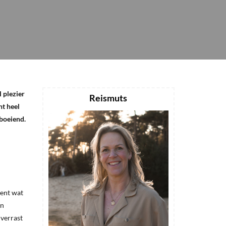
 plezier
Reismuts
ht heel
 boeiend.
ient wat
en
 verrast