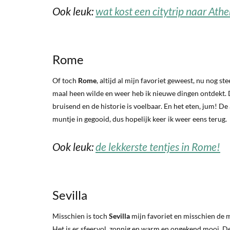
Ook leuk:
wat kost een citytrip naar Ath
Rome
Of toch
Rome
, altijd al mijn favoriet geweest, nu nog s
maal heen wilde en weer heb ik nieuwe dingen ontdekt. 
bruisend en de historie is voelbaar. En het eten, jum! De 
muntje in gegooid, dus hopelijk keer ik weer eens terug.
Ook leuk:
de lekkerste tentjes in Rome!
Sevilla
Misschien is toch
Sevilla
mijn favoriet en misschien de 
Het is er sfeervol, zonnig en warm en ongekend mooi. De