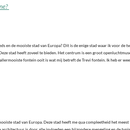
ene?
teeds en de mooiste stad van Europa? Dit is de enige stad waar ik voor de 
Deze stad heeft zoveel te bieden. Het centrum is een groot openluchtmu
allermooiste fontein ooit is wat mij betreft de Trevi fontein. Ik heb er we
mooiste stad van Europa. Deze stad heeft me qua compleetheid het meest 
 architectuur is door alle invloeden een bijzondere mengeling en de typi