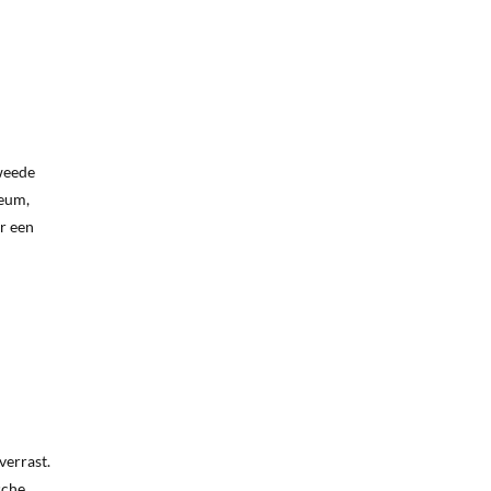
tweede
seum,
er een
verrast.
sche