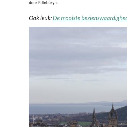
door Edinburgh.
Ook leuk:
De mooiste bezienswaardighed