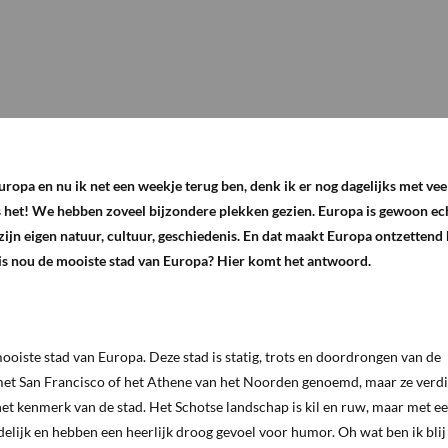
ropa en nu ik net een weekje terug ben, denk ik er nog dagelijks met veel
 het! We hebben zoveel bijzondere plekken gezien. Europa is gewoon ec
t zijn eigen natuur, cultuur, geschiedenis. En dat maakt Europa ontzettend
is nou de mooiste stad van Europa? Hier komt het antwoord.
mooiste stad van Europa. Deze stad is statig, trots en doordrongen van de
et San Francisco of het Athene van het Noorden genoemd, maar ze verd
s het kenmerk van de stad. Het Schotse landschap is kil en ruw, maar met e
ndelijk en hebben een heerlijk droog gevoel voor humor. Oh wat ben ik blij