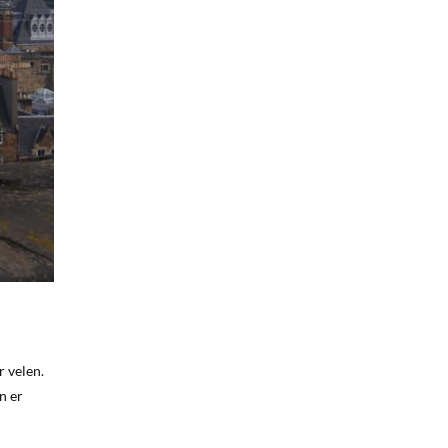
r velen.
n er