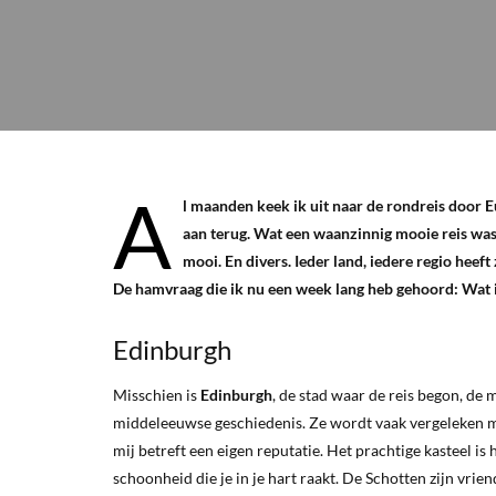
A
l maanden keek ik uit naar de rondreis door Eu
aan terug. Wat een waanzinnig mooie reis was
mooi. En divers. Ieder land, iedere regio heef
De hamvraag die ik nu een week lang heb gehoord: Wat 
Edinburgh
Misschien is
Edinburgh
, de stad waar de reis begon, de 
middeleeuwse geschiedenis. Ze wordt vaak vergeleken m
mij betreft een eigen reputatie. Het prachtige kasteel i
schoonheid die je in je hart raakt. De Schotten zijn vrie