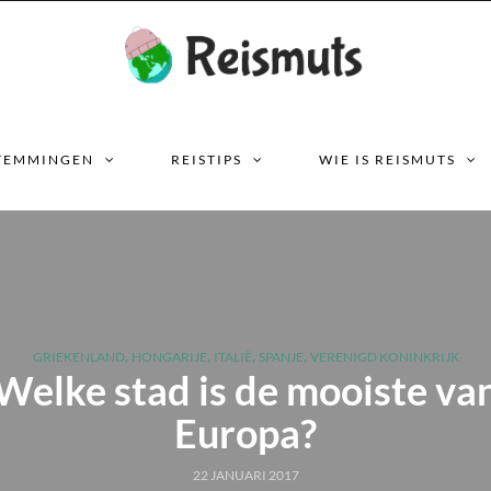
TEMMINGEN
REISTIPS
WIE IS REISMUTS
,
,
,
,
GRIEKENLAND
HONGARIJE
ITALIË
SPANJE
VERENIGD KONINKRIJK
Welke stad is de mooiste va
Europa?
22 JANUARI 2017