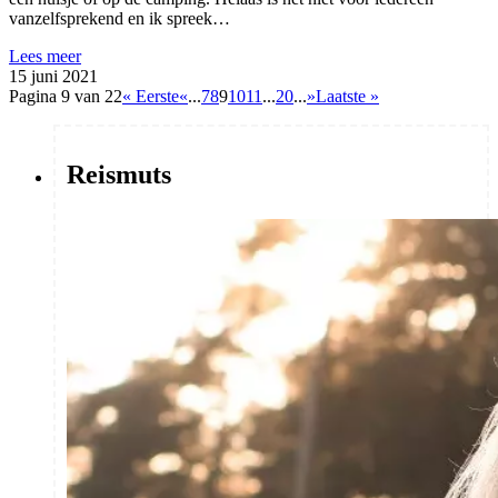
vanzelfsprekend en ik spreek…
Lees meer
15 juni 2021
Pagina 9 van 22
« Eerste
«
...
7
8
9
10
11
...
20
...
»
Laatste »
Reismuts