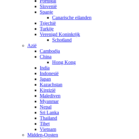
Portugal
Slovenië
Spanje
Canarische eilanden
Tsjechië
Turkije
Verenigd Koninkrijk
Schotland
Azië
Cambodja
China
Hong Kong
India
Indonesië
Japan
Kazachstan
Kirgizië
Malediven
Myanmar
Nepal
Sri Lanka
Thailand
Tibet
Vietnam
Midden-Oosten