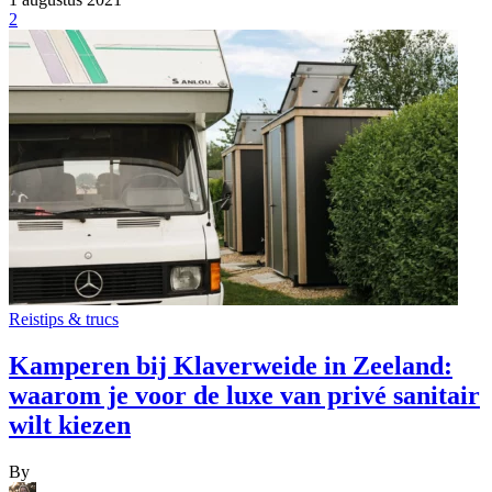
2
Reistips & trucs
Kamperen bij Klaverweide in Zeeland:
waarom je voor de luxe van privé sanitair
wilt kiezen
By