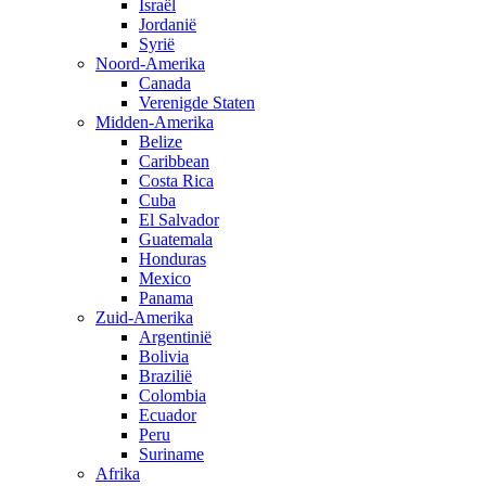
Israël
Jordanië
Syrië
Noord-Amerika
Canada
Verenigde Staten
Midden-Amerika
Belize
Caribbean
Costa Rica
Cuba
El Salvador
Guatemala
Honduras
Mexico
Panama
Zuid-Amerika
Argentinië
Bolivia
Brazilië
Colombia
Ecuador
Peru
Suriname
Afrika