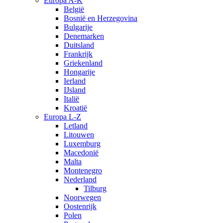
Europa A-K
België
Bosnië en Herzegovina
Bulgarije
Denemarken
Duitsland
Frankrijk
Griekenland
Hongarije
Ierland
IJsland
Italië
Kroatië
Europa L-Z
Letland
Litouwen
Luxemburg
Macedonië
Malta
Montenegro
Nederland
Tilburg
Noorwegen
Oostenrijk
Polen