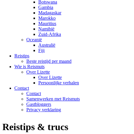
Botswana
Gambia
Madagaskar
Marokko
Mauritius
Namibië
Zuid-Afrika
Oceanië
Australië
Fiji
Reistips
Beste reistijd per maand
Wie is Reismuts
Over Lizette
Over Lizette
Persoonlijke verhalen
Contact
Contact
Samenwerken met Reismuts
Gastbloggers
Privacy verklaring
Reistips & trucs