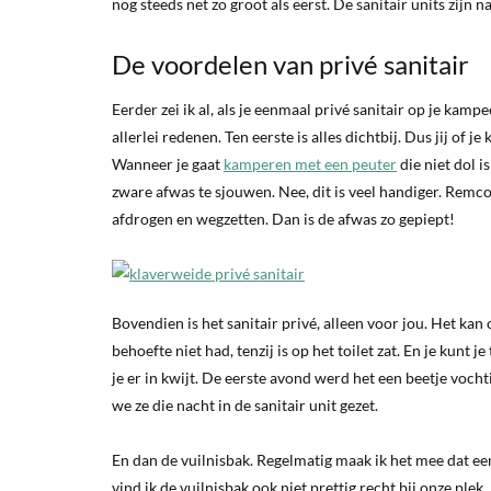
nog steeds net zo groot als eerst. De sanitair units zijn 
De voordelen van privé sanitair
Eerder zei ik al, als je eenmaal privé sanitair op je kam
allerlei redenen. Ten eerste is alles dichtbij. Dus jij of
Wanneer je gaat
kamperen met een peuter
die niet dol i
zware afwas te sjouwen. Nee, dit is veel handiger. Remco
afdrogen en wegzetten. Dan is de afwas zo gepiept!
Bovendien is het sanitair privé, alleen voor jou. Het kan 
behoefte niet had, tenzij is op het toilet zat. En je kunt
je er in kwijt. De eerste avond werd het een beetje voch
we ze die nacht in de sanitair unit gezet.
En dan de vuilnisbak. Regelmatig maak ik het mee dat ee
vind ik de vuilnisbak ook niet prettig recht bij onze plek