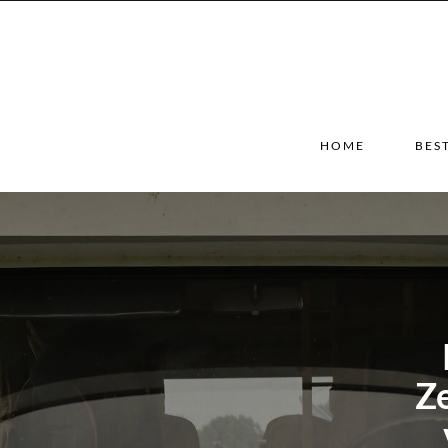
HOME
BES
Z