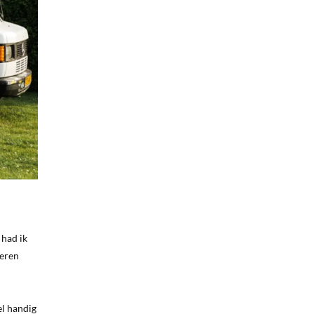
 had ik
peren
el handig