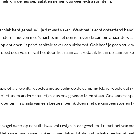
namelijk in de heg geplaatst en nemen dus geen extra ruimte in.
peerplek hebt gehad, wil je dat vast vaker! Want het is echt ontzettend han
 je kinderen hoeven niet ’s nachts in het donker over de camping naar de wc.
s op douchen, is privé sanitair zeker een uitkomst. Ook hoef je geen stuk m
 deed de afwas en gaf het door het raam aan, zodat ik het in de camper k
op slot als je wilt. Ik voelde me zo veilig op de camping Klaverweide dat ik
 je toilettas en andere spulletjes dus ook gewoon laten staan. Ook andere sp
tig buiten. In plaats van een beetje moeilijk doen met de kampeerstoelen 
n vogel weer op de vuilniszak vol restjes is aangevallen. En met het warm
. Het kan immers gaan ruiken. (Eigenlijk wil ik de vuilnisbak überhaupt niet