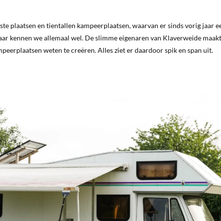
e plaatsen en tientallen kampeerplaatsen, waarvan er sinds vorig jaar ee
 jaar kennen we allemaal wel. De slimme eigenaren van Klaverweide maak
erplaatsen weten te creëren. Alles ziet er daardoor spik en span uit.