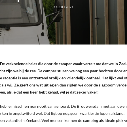
11 JULI 2021
. De verkoelende bries die door de camper waait vertelt me dat we in Zeel
dicht zijn we bij de zee. De camper sturen we nog een paar bochten door e
e receptie is een ontzettend vrolijk en vriendelijk onthaal. Het lijkt wel o
 als wij. Ze geeft ons wat uitleg en dan rijden we door de slagboom verde
n, als je dat een keer hebt gehad, wil je dat zeker vaker!
r heb je misschien nog nooit van gehoord. De Brouwersdam met aan de en
en je ongetwijfeld wel. Dat ligt op nog geen kwartiertje lopen afstand.
een vakantie in Zeeland. Veel mensen kennen de camping als ideale plek 