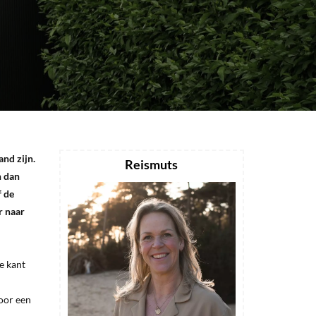
and zijn.
Reismuts
n dan
f de
r naar
e kant
voor een