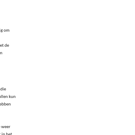
dig om
et de
on
 die
ullen kun
hebben
e weer
 in het