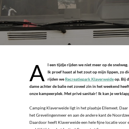
A
l een tijdje rijden we niet meer op de snelweg
Ik proef haast al het zout op mijn lippen, zo 
rijden we
Recreatiepark Klaverweide
op. Bij d
dame achter de balie net zoveel zin in het weekend heeft
onze kampeerplek. Met privé sanitair! Ik kan je verklappe
Camping Klaverweide ligt in het plaatsje Ellemeet. Daa
het Grevelingenmeer en aan de andere kant de Noordzee k
Daardoor heeft Klaverweide een hele fijne locatie voor 