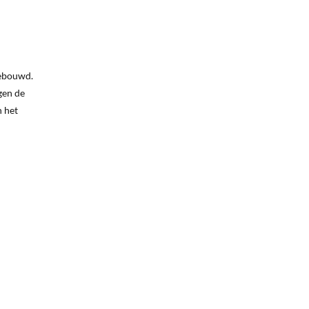
gebouwd.
gen de
n het