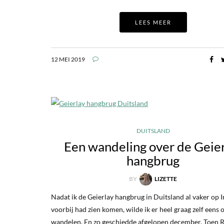
LEES MEER
12 MEI 2019
DUITSLAND
Een wandeling over de Geie
hangbrug
BY
LIZETTE
Nadat ik de Geierlay hangbrug in Duitsland al vaker op 
voorbij had zien komen, wilde ik er heel graag zelf eens
wandelen. En zo geschiedde afgelopen december. Toen 