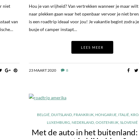
r niet
Hou je van vrijheid? Van vertrekken wanneer je maar wilt
naar plekken gaan waar het openbaar vervoer je niet bre
sstaat van
is een roadtrip ideaal voor jou! Je vakantie begint zodra je
rische…
busje of camper instapt…
LEES MEER
23 MAART 2020
8
BELGIË
,
DUITSLAND
,
FRANKRIJK
,
HONGARIJE
,
ITALIË
,
KRO
LUXEMBURG
,
NEDERLAND
,
OOSTENRIJK
,
SLOVENIË
Met de auto in het buitenland: