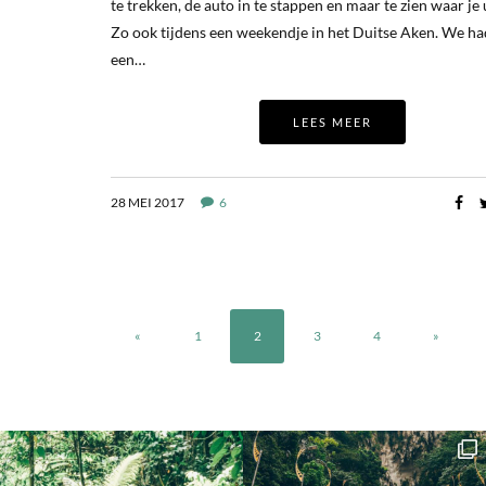
te trekken, de auto in te stappen en maar te zien waar je 
Zo ook tijdens een weekendje in het Duitse Aken. We h
een…
LEES MEER
28 MEI 2017
6
«
1
2
3
4
»