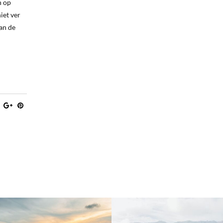
n op
iet ver
van de