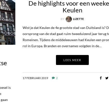
De highlights voor een week
Keulen
BY
LIZETTE
Wist je dat Keulen de 4e grootste stad van Duitsland is? 
oorsprong van de stad gaat ruim tweeduizend jaar terug t
Romeinen. Tijdens de middeleeuwen had Keulen een pro
rol in Europa. Branden en overnames volgden in de…
LEES MEER
tse
17 FEBRUARI 2019
2
oesel is
e
r gaan