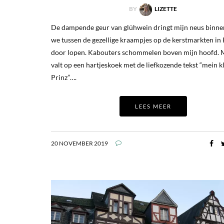
BY
LIZETTE
De dampende geur van glühwein dringt mijn neus binnen
we tussen de gezellige kraampjes op de kerstmarkten in
door lopen. Kabouters schommelen boven mijn hoofd. 
valt op een hartjeskoek met de liefkozende tekst “mein k
Prinz”….
LEES MEER
20 NOVEMBER 2019