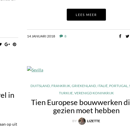
LEES MEER
14 JANUARI 2018
8
DUITSLAND
,
FRANKRIJK
,
GRIEKENLAND
,
ITALIË
,
PORTUGAL
,
el in
TURKIJE
,
VERENIGD KONINKRIJK
Tien Europese bouwwerken di
gezien moet hebben
BY
LIZETTE
aan op uit