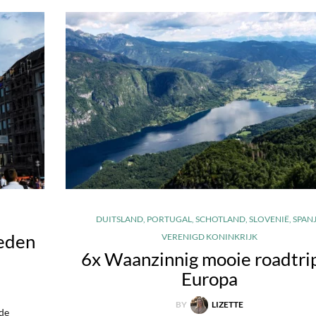
DUITSLAND
,
PORTUGAL
,
SCHOTLAND
,
SLOVENIË
,
SPAN
eden
VERENIGD KONINKRIJK
6x Waanzinnig mooie roadtrip
Europa
BY
LIZETTE
de