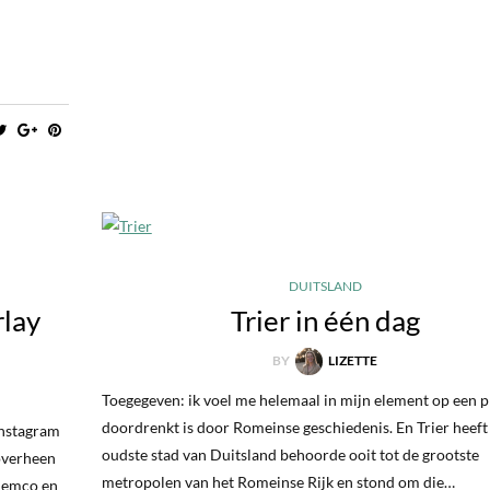
DUITSLAND
rlay
Trier in één dag
BY
LIZETTE
Toegegeven: ik voel me helemaal in mijn element op een p
doordrenkt is door Romeinse geschiedenis. En Trier heeft
Instagram
oudste stad van Duitsland behoorde ooit tot de grootste
 overheen
metropolen van het Romeinse Rijk en stond om die…
Remco en