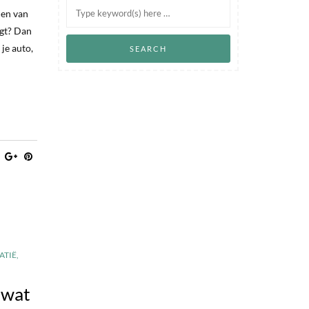
 en van
ngt? Dan
 je auto,
ATIË
,
 wat