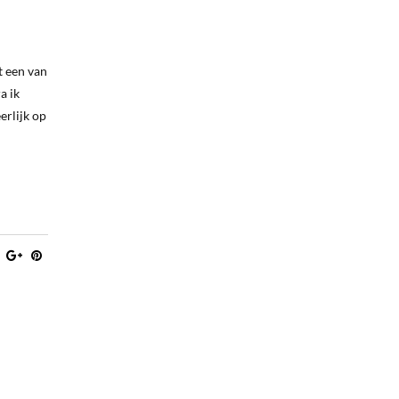
t een van
a ik
erlijk op