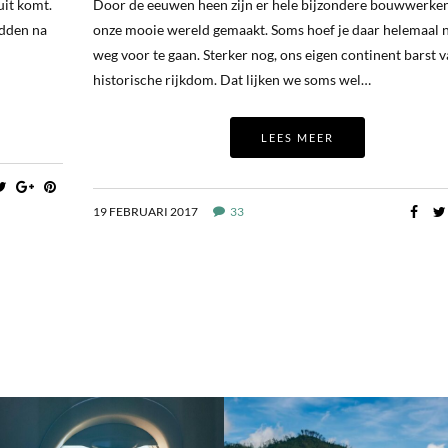
uit komt.
Door de eeuwen heen zijn er hele bijzondere bouwwerke
adden na
onze mooie wereld gemaakt. Soms hoef je daar helemaal n
weg voor te gaan. Sterker nog, ons eigen continent barst 
historische rijkdom. Dat lijken we soms wel…
LEES MEER
19 FEBRUARI 2017
33