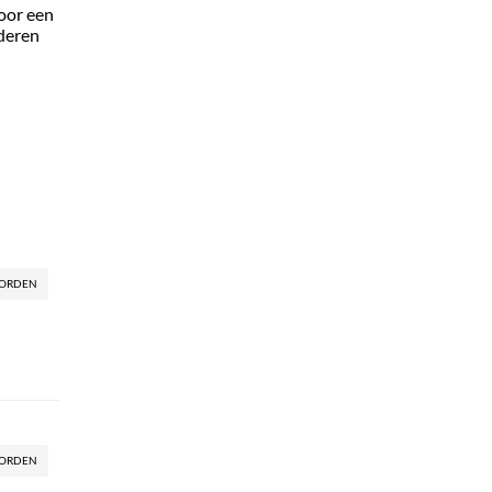
voor een
nderen
ORDEN
ORDEN