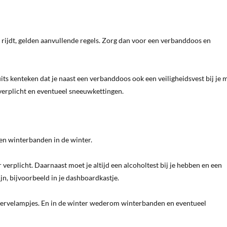
n rijdt, gelden aanvullende regels. Zorg dan voor een verbanddoos en
its kenteken dat je naast een verbanddoos ook een veiligheidsvest bij je 
 verplicht en eventueel sneeuwkettingen.
t en winterbanden in de winter.
r verplicht. Daarnaast moet je altijd een alcoholtest bij je hebben en een
jn, bijvoorbeeld in je dashboardkastje.
n reservelampjes. En in de winter wederom winterbanden en eventueel