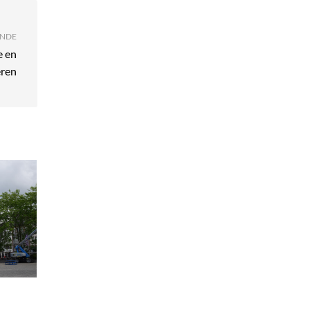
NDE
e en
eren