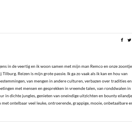
ergens in de veertig en ik woon samen met mijn man Remco en onze zoontje
 Tilburg. Reizen is mijn grote passie. Ik ga zo vaak als ik kan en hou van
estemmingen, van mengen in andere culturen, verbazen over tradities en
oetingen met mensen en gesprekken in vreemde talen, van ronddwalen in
ur in dichte jungles, genieten van oneindige uitzichten en bounty eilandj
 met ontelbaar veel leuke, ontroerende, grappige, mooie, onbetaalbare e