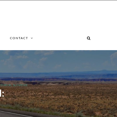
CONTACT
,
ENRIJK
SLOVENIË
d: