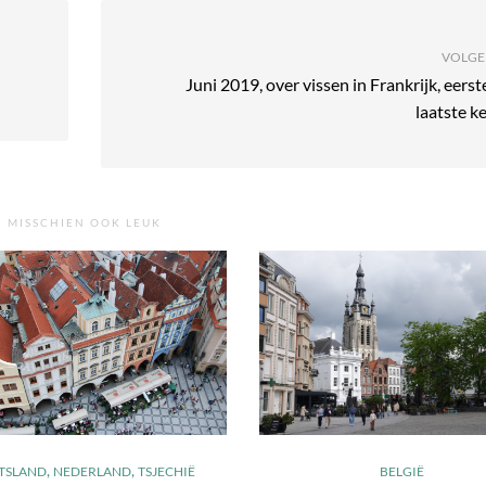
VOLGE
Juni 2019, over vissen in Frankrijk, eerst
laatste k
MISSCHIEN OOK LEUK
,
,
TSLAND
NEDERLAND
TSJECHIË
BELGIË