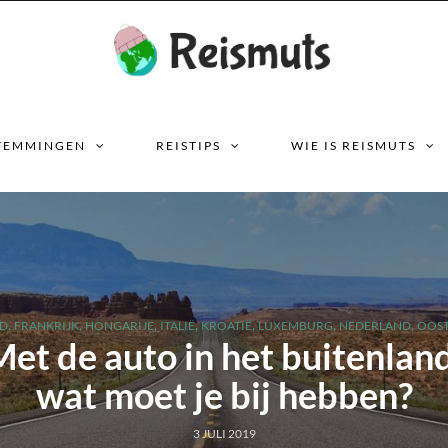
TEMMINGEN
REISTIPS
WIE IS REISMUTS
,
,
,
,
,
,
,
ND
FRANKRIJK
HONGARIJE
ITALIË
KROATIË
LUXEMBURG
NEDERLAND
OOST
et de auto in het buitenlan
wat moet je bij hebben?
3 JULI 2019