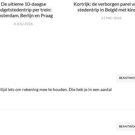
De ultieme 10-daagse
Kortrijk: de verborgen parel 
dgetstedentrip per trein:
stedentrip in België met ki
sterdam, Berlijn en Praag
21 MEI 2026
6 JULI 2026
BEANTWO
ltijd iets om rekening mee te houden. Die heb je in een aantal
BEANTWO