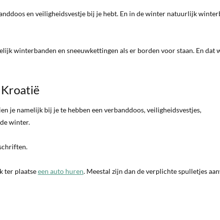
rbanddoos en veiligheidsvestje bij je hebt. En in de winter natuurlijk wint
melijk winterbanden en sneeuwkettingen als er borden voor staan. En dat w
 Kroatië
n je namelijk bij je te hebben een verbanddoos, veiligheidsvestjes,
de winter.
schriften.
k ter plaatse
een auto huren
. Meestal zijn dan de verplichte spulletjes aa