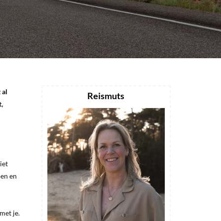
 al
Reismuts
,
iet
pen en
met je.