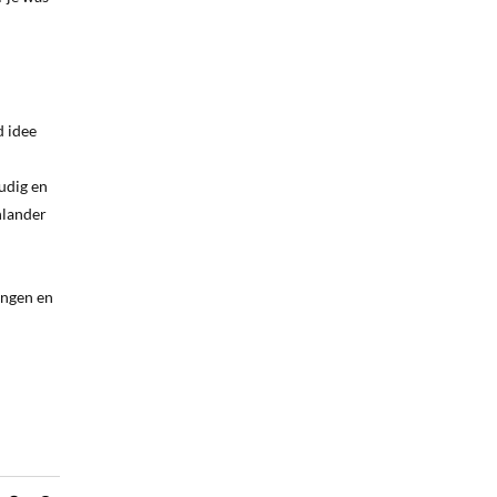
d idee
udig en
nlander
ingen en