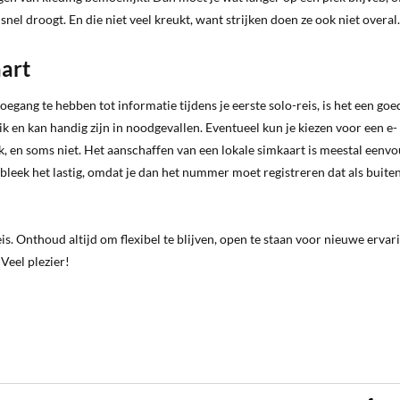
nel droogt. En die niet veel kreukt, want strijken doen ze ook niet overal.
aart
egang te hebben tot informatie tijdens je eerste solo-reis, is het een goe
ik en kan handig zijn in noodgevallen. Eventueel kun je kiezen voor een e-
k, en soms niet. Het aanschaffen van een lokale simkaart is meestal eenvo
ë bleek het lastig, omdat je dan het nummer moet registreren dat als buite
is. Onthoud altijd om flexibel te blijven, open te staan voor nieuwe ervar
 Veel plezier!