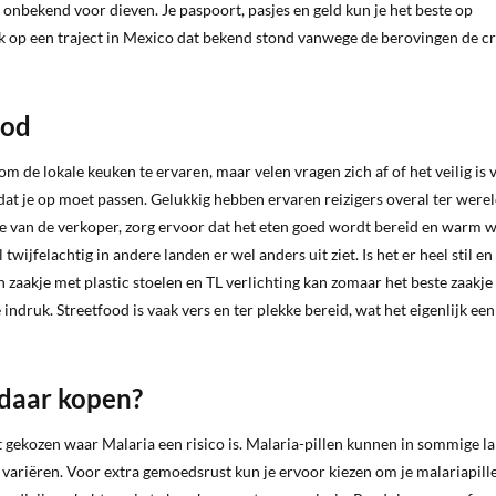
er onbekend voor dieven. Je paspoort, pasjes en geld kun je het beste op
ik op een traject in Mexico dat bekend stond vanwege de berovingen de c
ood
m de lokale keuken te ervaren, maar velen vragen zich af of het veilig is
 dat je op moet passen. Gelukkig hebben ervaren reizigers overal ter were
e van de verkoper, zorg ervoor dat het eten goed wordt bereid en warm 
ijfelachtig in andere landen er wel anders uit ziet. Is het er heel stil en 
 zaakje met plastic stoelen en TL verlichting kan zomaar het beste zaakje
e indruk. Streetfood is vaak vers en ter plekke bereid, wat het eigenlijk ee
 daar kopen?
t gekozen waar Malaria een risico is. Malaria-pillen kunnen in sommige l
n variëren. Voor extra gemoedsrust kun je ervoor kiezen om je malariapill