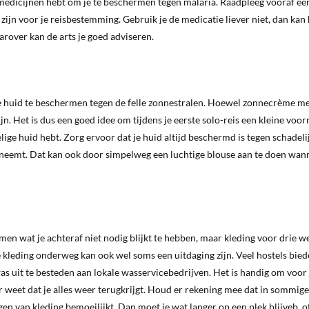
 medicijnen hebt om je te beschermen tegen malaria. Raadpleeg vooraf e
 zijn voor je reisbestemming. Gebruik je de medicatie liever niet, dan kan
rover kan de arts je goed adviseren.
e huid te beschermen tegen de felle zonnestralen. Hoewel zonnecrème me
jn. Het is dus een goed idee om tijdens je eerste solo-reis een kleine voo
lige huid hebt. Zorg ervoor dat je huid altijd beschermd is tegen schadel
derneemt. Dat kan ook door simpelweg een luchtige blouse aan te doen wan
emen wat je achteraf niet nodig blijkt te hebben, maar kleding voor drie 
 kleding onderweg kan ook wel soms een uitdaging zijn. Veel hostels bie
s uit te besteden aan lokale wasservicebedrijven. Het is handig om voor 
ker weet dat je alles weer terugkrijgt. Houd er rekening mee dat in sommige
en van kleding bemoeilijkt. Dan moet je wat langer op een plek blijveb, o