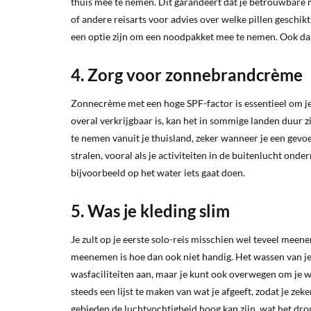
thuis mee te nemen. Dit garandeert dat je betrouwbare
of andere reisarts voor advies over welke pillen geschikt
een optie zijn om een noodpakket mee te nemen. Ook daa
4. Zorg voor zonnebrandcrème
Zonnecrème met een hoge SPF-factor is essentieel om j
overal verkrijgbaar is, kan het in sommige landen duur zi
te nemen vanuit je thuisland, zeker wanneer je een gevoe
stralen, vooral als je activiteiten in de buitenlucht on
bijvoorbeeld op het water iets gaat doen.
5. Was je kleding slim
Je zult op je eerste solo-reis misschien wel teveel meen
meenemen is hoe dan ook niet handig. Het wassen van je
wasfaciliteiten aan, maar je kunt ook overwegen om je wa
steeds een lijst te maken van wat je afgeeft, zodat je ze
gebieden de luchtvochtigheid hoog kan zijn, wat het drog