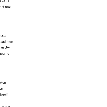
en GGD
 het nog
estal
rraad mee
ijke UV-
neer je
weken
den
jezelf
f je was