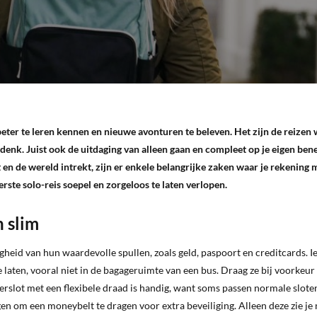
beter te leren kennen en nieuwe avonturen te beleven. Het zijn de reizen 
denk. Juist ook de uitdaging van alleen gaan en compleet op je eigen ben
t en de wereld intrekt, zijn er enkele belangrijke zaken waar je rekening
erste solo-reis soepel en zorgeloos te laten verlopen.
n slim
ligheid van hun waardevolle spullen, zoals geld, paspoort en creditcards. 
 laten, vooral niet in de bagageruimte van een bus. Draag ze bij voorkeur 
ijferslot met een flexibele draad is handig, want soms passen normale slote
gen om een moneybelt te dragen voor extra beveiliging. Alleen deze zie je