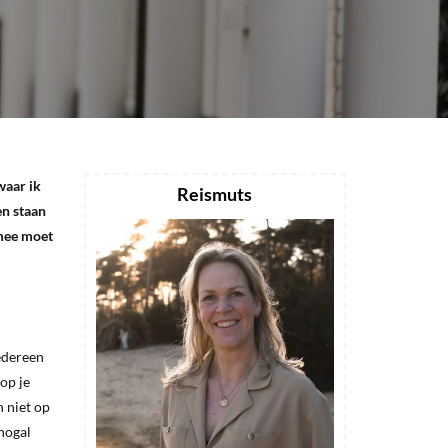
waar ik
Reismuts
en staan
 mee moet
Iedereen
op je
n niet op
 nogal