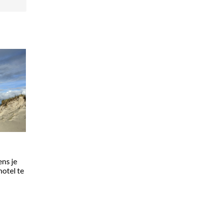
ens je
hotel te