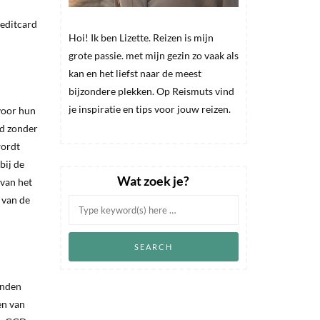
reditcard
Hoi! Ik ben Lizette. Reizen is mijn
grote passie. met mijn gezin zo vaak als
kan en het liefst naar de meest
bijzondere plekken. Op Reismuts vind
je inspiratie en tips voor jouw reizen.
 voor hun
ld zonder
wordt
bij de
Wat zoek je?
 van het
n van de
anden
en van