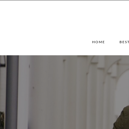
HOME
BES