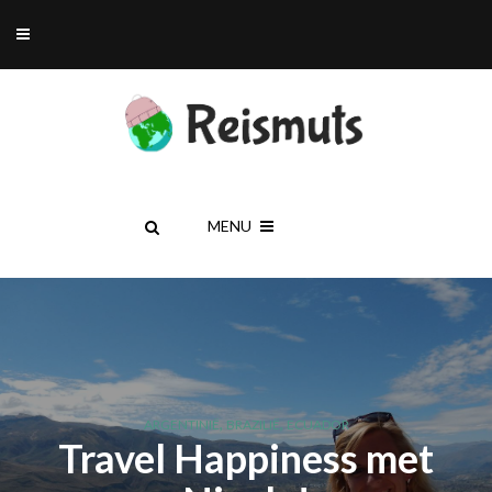
MENU
,
,
ARGENTINIË
BRAZILIË
ECUADOR
Travel Happiness met