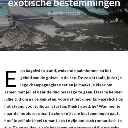
exotische bestemmingen
26 SEPTEMBER 2023
E
en hagelwit strand, wuivende palmbomen en het
geluid van de golven in de zee. De zon straalt, je zet je
lege champagneglas neer en je maakt je klaar om
samen met je lief naar de duo massage te gaan. Daarna hebben
jullie tijd om na te genieten, voordat het diner bij kaarslicht op
het strand voor jullie zal starten. Klinkt goed, hè? Wanneer je
naar de mooiste romantische exotische bestemmingen gaat,
hoef je zelf niet heel romantisch te zijn om toch romantisch te
zijn. Zo nu en dan is zo’n bestemming ontzettend fijn om echt