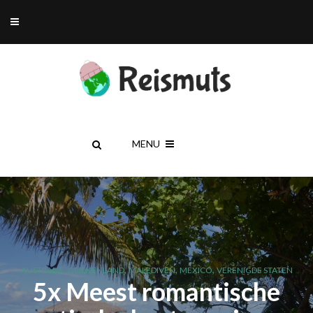
MENU
,
,
,
,
AUSTRALIË
GRIEKENLAND
MALEDIVEN
MEXICO
VERENIGDE STATEN
5x Meest romantische