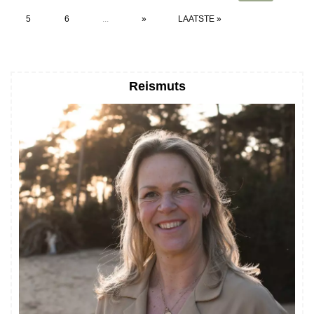
5
6
...
»
LAATSTE »
Reismuts