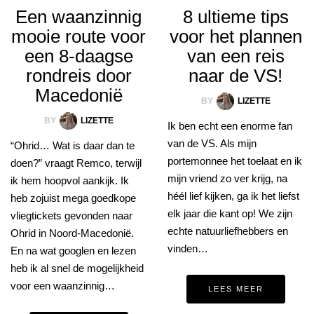
Een waanzinnig
8 ultieme tips
mooie route voor
voor het plannen
een 8-daagse
van een reis
rondreis door
naar de VS!
Macedonië
BY
LIZETTE
BY
LIZETTE
Ik ben echt een enorme fan
van de VS. Als mijn
“Ohrid… Wat is daar dan te
portemonnee het toelaat en ik
doen?” vraagt Remco, terwijl
mijn vriend zo ver krijg, na
ik hem hoopvol aankijk. Ik
héél lief kijken, ga ik het liefst
heb zojuist mega goedkope
elk jaar die kant op! We zijn
vliegtickets gevonden naar
echte natuurliefhebbers en
Ohrid in Noord-Macedonië.
vinden…
En na wat googlen en lezen
heb ik al snel de mogelijkheid
voor een waanzinnig…
LEES MEER