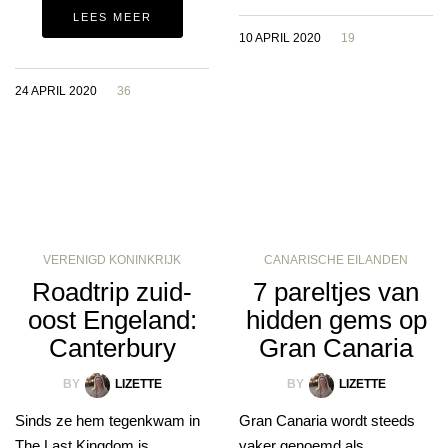
LEES MEER
10 APRIL 2020
19
24 APRIL 2020
36
VERENIGD KONINKRIJK
CANARISCHE EILANDEN
Roadtrip zuid-
7 pareltjes van
oost Engeland:
hidden gems op
Canterbury
Gran Canaria
BY
LIZETTE
BY
LIZETTE
Sinds ze hem tegenkwam in
Gran Canaria wordt steeds
The Last Kingdom is
vaker genoemd als