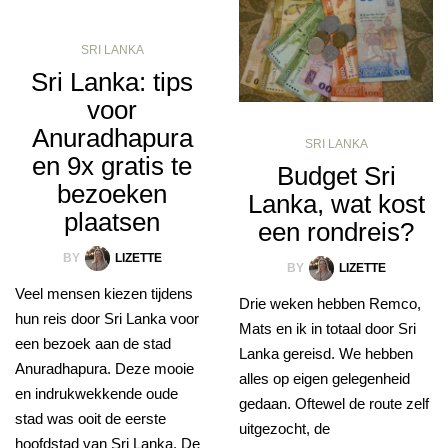
SRI LANKA
Sri Lanka: tips
voor
Anuradhapura
SRI LANKA
en 9x gratis te
Budget Sri
bezoeken
Lanka, wat kost
plaatsen
een rondreis?
BY
LIZETTE
BY
LIZETTE
Veel mensen kiezen tijdens
Drie weken hebben Remco,
hun reis door Sri Lanka voor
Mats en ik in totaal door Sri
een bezoek aan de stad
Lanka gereisd. We hebben
Anuradhapura. Deze mooie
alles op eigen gelegenheid
en indrukwekkende oude
gedaan. Oftewel de route zelf
stad was ooit de eerste
uitgezocht, de
hoofdstad van Sri Lanka. De