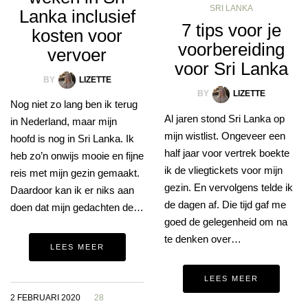
SRI LANKA
Lanka inclusief
7 tips voor je
kosten voor
voorbereiding
vervoer
voor Sri Lanka
BY
LIZETTE
BY
LIZETTE
Nog niet zo lang ben ik terug
Al jaren stond Sri Lanka op
in Nederland, maar mijn
mijn wistlist. Ongeveer een
hoofd is nog in Sri Lanka. Ik
half jaar voor vertrek boekte
heb zo’n onwijs mooie en fijne
ik de vliegtickets voor mijn
reis met mijn gezin gemaakt.
gezin. En vervolgens telde ik
Daardoor kan ik er niks aan
de dagen af. Die tijd gaf me
doen dat mijn gedachten de…
goed de gelegenheid om na
te denken over…
LEES MEER
LEES MEER
2 FEBRUARI 2020
28