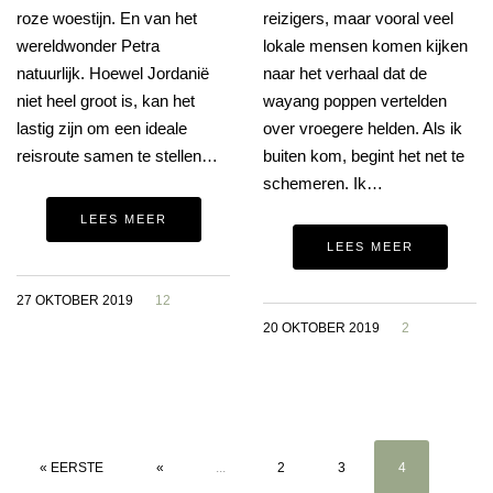
roze woestijn. En van het
reizigers, maar vooral veel
wereldwonder Petra
lokale mensen komen kijken
natuurlijk. Hoewel Jordanië
naar het verhaal dat de
niet heel groot is, kan het
wayang poppen vertelden
lastig zijn om een ideale
over vroegere helden. Als ik
reisroute samen te stellen…
buiten kom, begint het net te
schemeren. Ik…
LEES MEER
LEES MEER
27 OKTOBER 2019
12
20 OKTOBER 2019
2
« EERSTE
«
...
2
3
4