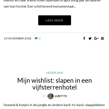
Marion en haar vriend Koen openden in april vorig jaar de deuren
van hun hostel. Een schitterend monumentaal…
LEES MEER
15 NOVEMBER 2018
2
NEDERLAND
Mijn wishlist: slapen in een
vijfsterrenhotel
BY
LIZETTE
Hoewel ik hutjes in de jungle en andere back-to-basic slaapplekken