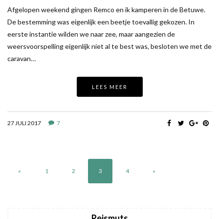
Afgelopen weekend gingen Remco en ik kamperen in de Betuwe.
De bestemming was eigenlijk een beetje toevallig gekozen. In
eerste instantie wilden we naar zee, maar aangezien de
weersvoorspelling eigenlijk niet al te best was, besloten we met de
caravan…
LEES MEER
27 JULI 2017
7
«
1
2
3
4
»
Reismuts