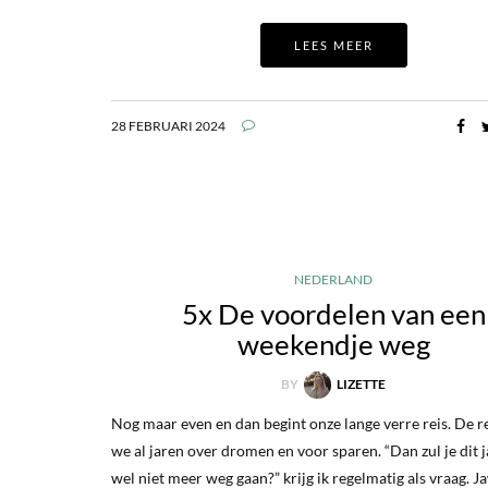
LEES MEER
28 FEBRUARI 2024
NEDERLAND
5x De voordelen van een
weekendje weg
BY
LIZETTE
Nog maar even en dan begint onze lange verre reis. De r
we al jaren over dromen en voor sparen. “Dan zul je dit 
wel niet meer weg gaan?” krijg ik regelmatig als vraag. J