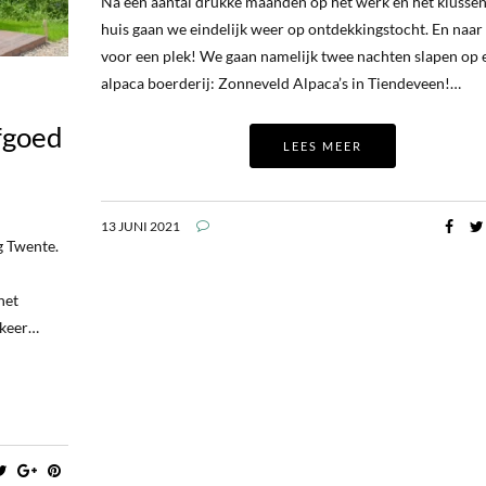
Na een aantal drukke maanden op het werk en het klussen
huis gaan we eindelijk weer op ontdekkingstocht. En naar
voor een plek! We gaan namelijk twee nachten slapen op 
alpaca boerderij: Zonneveld Alpaca’s in Tiendeveen!…
rfgoed
LEES MEER
13 JUNI 2021
g Twente.
het
 keer…