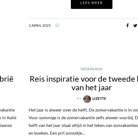
LEES MEER
2 APRIL 2025
NEDERLAND
brië
Reis inspiratie voor de tweede 
van het jaar
BY
LIZETTE
vakantie
Het jaar is alweer over de helft. De zomervakantie is in vo
in Italië
Voor sommige is de zomervakantie zelfs alweer voorbij. D
liaanse
helft van het jaar staat altijd in het teken van zonvakantie
en boeken. Een pril zonnetje…