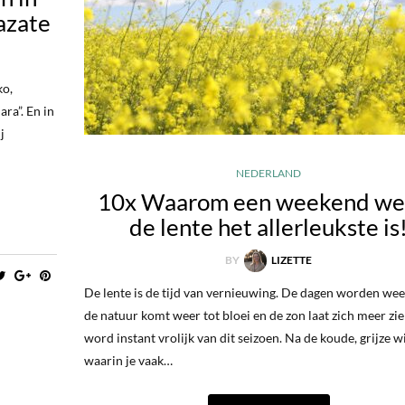
azate
ko,
ra”. En in
j
NEDERLAND
10x Waarom een weekend weg
de lente het allerleukste is
BY
LIZETTE
De lente is de tijd van vernieuwing. De dagen worden weer
de natuur komt weer tot bloei en de zon laat zich meer zien
word instant vrolijk van dit seizoen. Na de koude, grijze w
waarin je vaak…