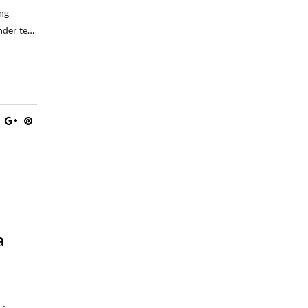
ng
onder te…
a