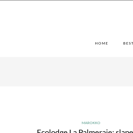
HOME
BES
MAROKKO
Ecolodge La Palmeraie: slape