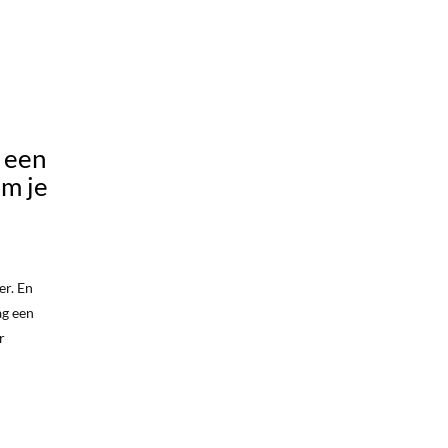
 een
m je
er. En
ag een
r