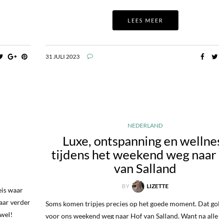
LEES MEER
31 JULI 2023
NEDERLAND
Luxe, ontspanning en wellne
tijdens het weekend weg naar
van Salland
BY
LIZETTE
eis waar
jaar verder
Soms komen tripjes precies op het goede moment. Dat go
awel!
voor ons weekend weg naar Hof van Salland. Want na alle