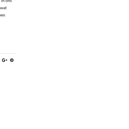
 in ons
 wat
een