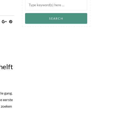
helft
lle gang.
e eerste
s zoeken