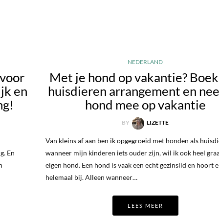
NEDERLAND
 voor
Met je hond op vakantie? Boek
jk en
huisdieren arrangement en nee
ng!
hond mee op vakantie
BY
LIZETTE
Van kleins af aan ben ik opgegroeid met honden als huisdi
g. En
wanneer mijn kinderen iets ouder zijn, wil ik ook heel gra
n
eigen hond. Een hond is vaak een echt gezinslid en hoort e
helemaal bij. Alleen wanneer…
LEES MEER