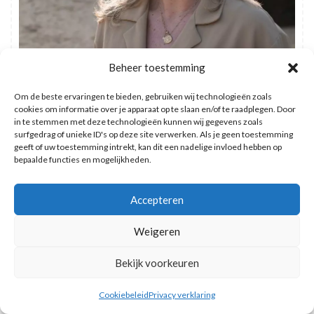
Beheer toestemming
Om de beste ervaringen te bieden, gebruiken wij technologieën zoals
cookies om informatie over je apparaat op te slaan en/of te raadplegen. Door
in te stemmen met deze technologieën kunnen wij gegevens zoals
Hoi! Ik ben Lizette. Reizen is mijn grote passie. met mijn gezin
surfgedrag of unieke ID's op deze site verwerken. Als je geen toestemming
geeft of uw toestemming intrekt, kan dit een nadelige invloed hebben op
zo vaak als kan en het liefst naar de meest bijzondere plekken.
bepaalde functies en mogelijkheden.
Op Reismuts vind je inspiratie en tips voor jouw reizen.
Accepteren
Weigeren
Wat zoek je?
Bekijk voorkeuren
Cookiebeleid
Privacy verklaring