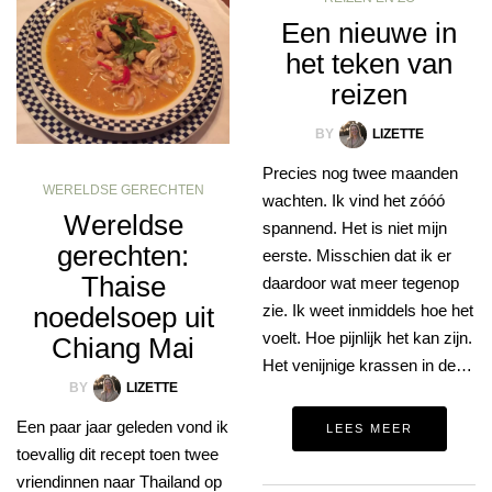
Een nieuwe in
het teken van
reizen
BY
LIZETTE
Precies nog twee maanden
WERELDSE GERECHTEN
wachten. Ik vind het zóóó
Wereldse
spannend. Het is niet mijn
gerechten:
eerste. Misschien dat ik er
Thaise
daardoor wat meer tegenop
zie. Ik weet inmiddels hoe het
noedelsoep uit
voelt. Hoe pijnlijk het kan zijn.
Chiang Mai
Het venijnige krassen in de…
BY
LIZETTE
Een paar jaar geleden vond ik
LEES MEER
toevallig dit recept toen twee
vriendinnen naar Thailand op