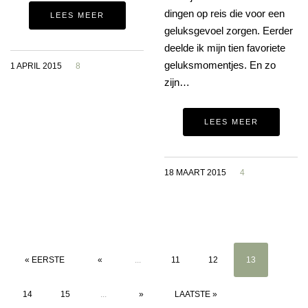
dingen op reis die voor een
LEES MEER
geluksgevoel zorgen. Eerder
deelde ik mijn tien favoriete
geluksmomentjes. En zo
1 APRIL 2015
8
zijn…
LEES MEER
18 MAART 2015
4
« EERSTE
«
...
11
12
13
14
15
...
»
LAATSTE »