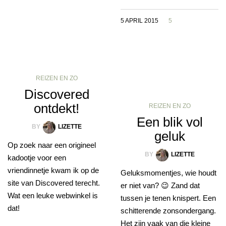
5 APRIL 2015
5
REIZEN EN ZO
Discovered
ontdekt!
REIZEN EN ZO
Een blik vol
BY
LIZETTE
geluk
Op zoek naar een origineel
BY
LIZETTE
kadootje voor een
vriendinnetje kwam ik op de
Geluksmomentjes, wie houdt
site van Discovered terecht.
er niet van? 😉 Zand dat
Wat een leuke webwinkel is
tussen je tenen knispert. Een
dat!
schitterende zonsondergang.
Het zijn vaak van die kleine