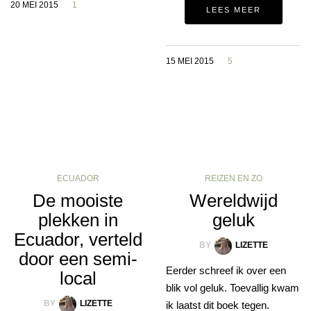
20 MEI 2015
1
LEES MEER
15 MEI 2015
5
ECUADOR
REIZEN EN ZO
De mooiste
Wereldwijd
plekken in
geluk
Ecuador, verteld
BY
LIZETTE
door een semi-
Eerder schreef ik over een
local
blik vol geluk. Toevallig kwam
BY
LIZETTE
ik laatst dit boek tegen.