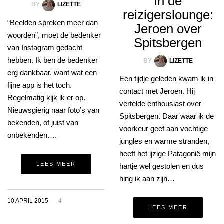
In de
BY
LIZETTE
reizigerslounge:
“Beelden spreken meer dan
Jeroen over
woorden”, moet de bedenker
Spitsbergen
van Instagram gedacht
hebben. Ik ben de bedenker
BY
LIZETTE
erg dankbaar, want wat een
Een tijdje geleden kwam ik in
fijne app is het toch.
contact met Jeroen. Hij
Regelmatig kijk ik er op.
vertelde enthousiast over
Nieuwsgierig naar foto’s van
Spitsbergen. Daar waar ik de
bekenden, of juist van
voorkeur geef aan vochtige
onbekenden….
jungles en warme stranden,
heeft het ijzige Patagonië mijn
LEES MEER
hartje wel gestolen en dus
hing ik aan zijn…
10 APRIL 2015
4
LEES MEER