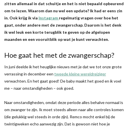
zitten allemaal in dat schuitje en het is niet bepaald opbeurend
om te lezen. Waarom dan nu wel een update? Ik had er eens zin
in. Ook krijg ik via
Instagram
regelmatig vragen over hoe het
gaat, onder andere met de zwangerschap. Daarom is het denk
ik wel leuk een korte terugblik te geven op de afgelopen
maanden en een vooruitblik op wat je kunt verwachten.
Hoe gaat het met de zwangerschap?
In juni deelde ik het heuglijke nieuws met je dat we tot onze grote
verrassing in december een
tweede kleine wereldreiziger
verwachten. En het gaat goed! De baby maakt het goed en ik voel
me – naar omstandigheden – ook goed.
Naar omstandigheden, omdat deze periode alles behalve normaal is
om zwanger te zijn. Ik moet steeds alleen naar alle controles komen
(die gelukkig wel steeds in orde zijn). Remco mocht enkel bij de
twintigweken echo aanwezig zijn. Dat is gewoon niet hoe je