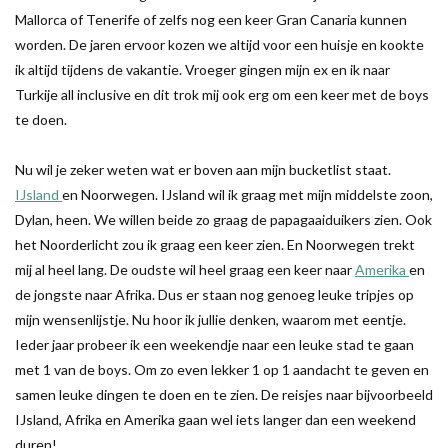
Mallorca of Tenerife of zelfs nog een keer Gran Canaria kunnen
worden. De jaren ervoor kozen we altijd voor een huisje en kookte
ik altijd tijdens de vakantie. Vroeger gingen mijn ex en ik naar
Turkije all inclusive en dit trok mij ook erg om een keer met de boys
te doen.
Nu wil je zeker weten wat er boven aan mijn bucketlist staat.
IJsland
en Noorwegen. IJsland wil ik graag met mijn middelste zoon,
Dylan, heen. We willen beide zo graag de papagaaiduikers zien. Ook
het Noorderlicht zou ik graag een keer zien. En Noorwegen trekt
mij al heel lang. De oudste wil heel graag een keer naar
Amerika
en
de jongste naar Afrika. Dus er staan nog genoeg leuke tripjes op
mijn wensenlijstje. Nu hoor ik jullie denken, waarom met eentje.
Ieder jaar probeer ik een weekendje naar een leuke stad te gaan
met 1 van de boys. Om zo even lekker 1 op 1 aandacht te geven en
samen leuke dingen te doen en te zien. De reisjes naar bijvoorbeeld
IJsland, Afrika en Amerika gaan wel iets langer dan een weekend
duren!