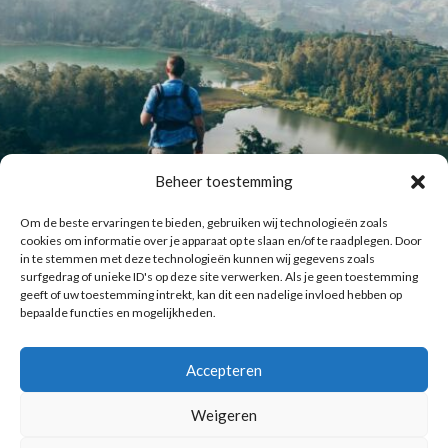
Beheer toestemming
Om de beste ervaringen te bieden, gebruiken wij technologieën zoals
cookies om informatie over je apparaat op te slaan en/of te raadplegen. Door
in te stemmen met deze technologieën kunnen wij gegevens zoals
surfgedrag of unieke ID's op deze site verwerken. Als je geen toestemming
geeft of uw toestemming intrekt, kan dit een nadelige invloed hebben op
bepaalde functies en mogelijkheden.
Laat meer posts zien
Volg me op Instagram
Accepteren
Copyright © 2016 Reismuts.nl - All rights reserved - Powered by
Weigeren
Liv2Day.com
|
Privacy & Cookies