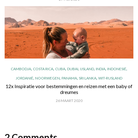
,
,
,
,
,
,
,
CAMBODJA
COSTA RICA
CUBA
DUBAI
IJSLAND
INDIA
INDONESIË
,
,
,
,
JORDANIË
NOORWEGEN
PANAMA
SRI LANKA
WIT-RUSLAND
12x Inspiratie voor bestemmingen en reizen met een baby of
dreumes
26 MAART 2020
2 Comments