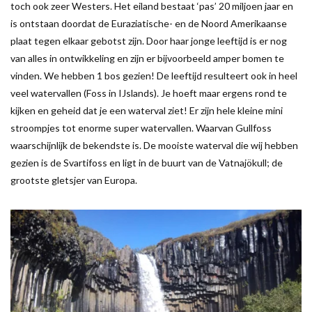
toch ook zeer Westers. Het eiland bestaat ‘pas’ 20 miljoen jaar en
is ontstaan doordat de Euraziatische- en de Noord Amerikaanse
plaat tegen elkaar gebotst zijn. Door haar jonge leeftijd is er nog
van alles in ontwikkeling en zijn er bijvoorbeeld amper bomen te
vinden. We hebben 1 bos gezien! De leeftijd resulteert ook in heel
veel watervallen (Foss in IJslands). Je hoeft maar ergens rond te
kijken en geheid dat je een waterval ziet! Er zijn hele kleine mini
stroompjes tot enorme super watervallen. Waarvan Gullfoss
waarschijnlijk de bekendste is. De mooiste waterval die wij hebben
gezien is de Svartifoss en ligt in de buurt van de Vatnajökull; de
grootste gletsjer van Europa.