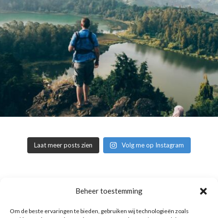
Laat meer posts zien
Volg me op Instagram
Copyright © 2016 Reismuts.nl - All rights reserved - Powered by
Beheer toestemming
Liv2Day.com
|
Privacy & Cookies
Om de beste ervaringen te bieden, gebruiken wij technologieën zoals