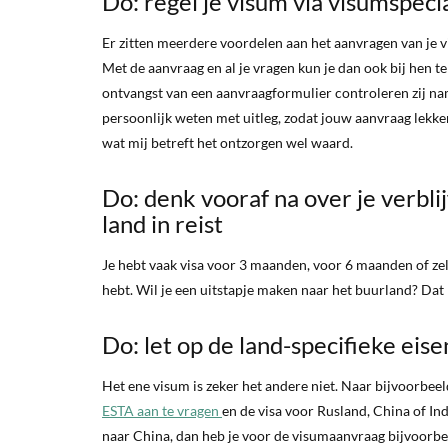
Do: regel je visum via visumspecia
Er zitten meerdere voordelen aan het aanvragen van je 
Met de aanvraag en al je vragen kun je dan ook bij hen t
ontvangst van een aanvraagformulier controleren zij name
persoonlijk weten met uitleg, zodat jouw aanvraag lekker 
wat mij betreft het ontzorgen wel waard.
Do: denk vooraf na over je verblij
land in reist
Je hebt vaak visa voor 3 maanden, voor 6 maanden of zelf
hebt. Wil je een uitstapje maken naar het buurland? Dat 
Do: let op de land-specifieke eise
Het ene visum is zeker het andere niet. Naar bijvoorbeeld
ESTA aan te vragen
en de visa voor Rusland, China of In
naar China, dan heb je voor de visumaanvraag bijvoorbeel