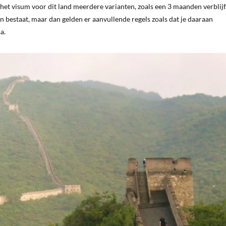
het visum voor dit land meerdere varianten, zoals een 3 maanden verblijf
n bestaat, maar dan gelden er aanvullende regels zoals dat je daaraan
a.