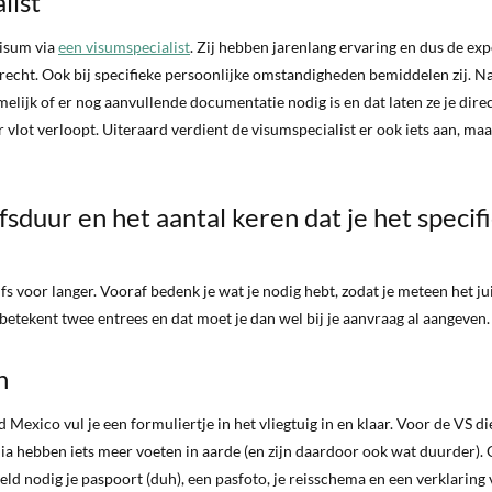
list
visum via
een visumspecialist
. Zij hebben jarenlang ervaring en dus de exp
erecht. Ook bij specifieke persoonlijke omstandigheden bemiddelen zij. N
lijk of er nog aanvullende documentatie nodig is en dat laten ze je dire
vlot verloopt. Uiteraard verdient de visumspecialist er ook iets aan, maar
fsduur en het aantal keren dat je het specif
s voor langer. Vooraf bedenk je wat je nodig hebt, zodat je meteen het ju
betekent twee entrees en dat moet je dan wel bij je aanvraag al aangeven.
n
 Mexico vul je een formuliertje in het vliegtuig in en klaar. Voor de VS di
dia hebben iets meer voeten in aarde (en zijn daardoor ook wat duurder). 
d nodig je paspoort (duh), een pasfoto, je reisschema en een verklaring 