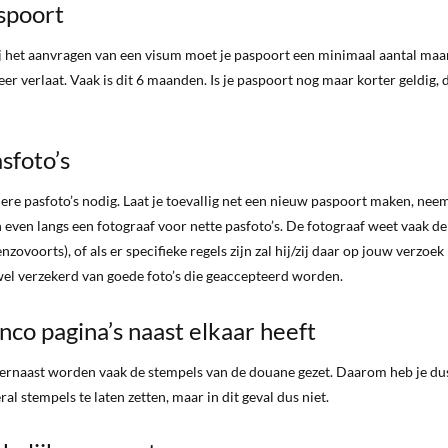
aspoort
ij het aanvragen van een visum moet je paspoort een minimaal aantal ma
er verlaat. Vaak is dit 6 maanden. Is je paspoort nog maar korter geldig, d
asfoto’s
e pasfoto’s nodig. Laat je toevallig net een nieuw paspoort maken, nee
n even langs een fotograaf voor nette pasfoto’s. De fotograaf weet vaak de
zovoorts), of als er specifieke regels zijn zal hij/zij daar op jouw verzoek
el verzekerd van goede foto’s die geaccepteerd worden.
nco pagina’s naast elkaar heeft
a ernaast worden vaak de stempels van de douane gezet. Daarom heb je du
ral stempels te laten zetten, maar in dit geval dus niet.