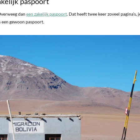
kelijk paspoort
 Overweeg dan
een zakelijk paspoort
. Dat heeft twee keer zoveel pagina’s, j
ls een gewoon paspoort.