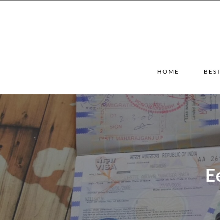
HOME
BES
E