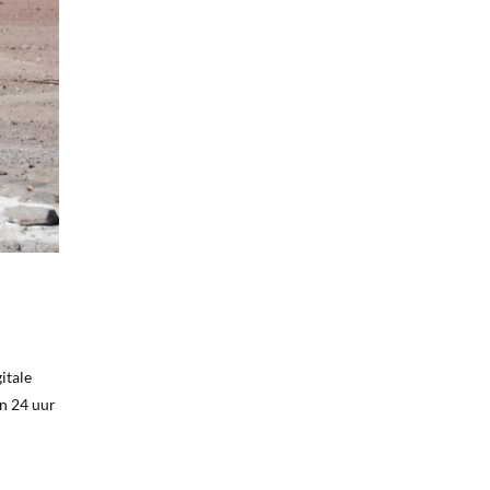
itale
an 24 uur