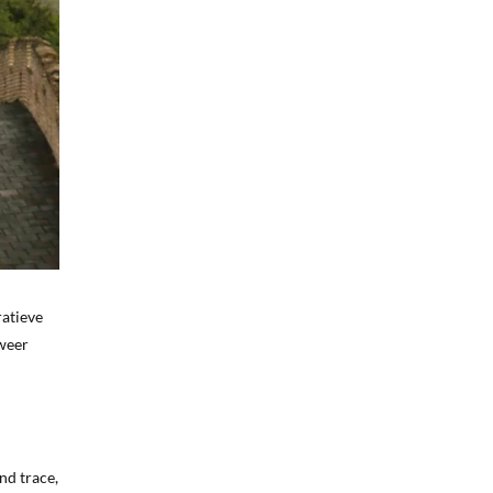
ratieve
 weer
nd trace,