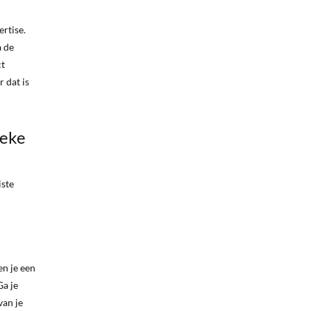
ertise.
a de
ct
 dat is
ieke
iste
en je een
Ga je
van je