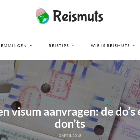
TEMMINGEN
REISTIPS
WIE IS REISMUTS
,
,
CHINA
REISTIPS & TRUCS
VERENIGDE STATEN
en visum aanvragen: de do’s 
don’ts
3 APRIL 2018