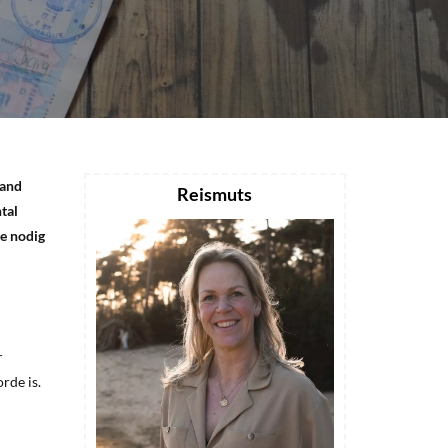
land
Reismuts
tal
je nodig
r
orde is.