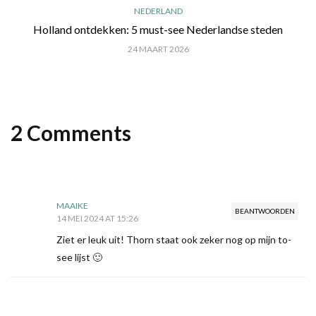
NEDERLAND
Holland ontdekken: 5 must-see Nederlandse steden
24 MAART 2026
2 Comments
MAAIKE
BEANTWOORDEN
14 MEI 2024 AT 15:26
Ziet er leuk uit! Thorn staat ook zeker nog op mijn to-
see lijst 🙂