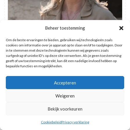
Beheer toestemming
Om de beste ervaringen te bieden, gebruiken wij technologieën zoals
cookies om informatie over je apparaat op te slaan en/of te raadplegen. Door
in te stemmen met deze technologieën kunnen wij gegevens zoals
surfgedrag of unieke ID's op deze site verwerken. Als je geen toestemming
geeft of uw toestemming intrekt, kan dit een nadelige invloed hebben op
Hoi! Ik ben Lizette. Reizen is mijn grote passie. met mijn gezin
bepaalde functies en mogelijkheden.
zo vaak als kan en het liefst naar de meest bijzondere plekken.
Op Reismuts vind je inspiratie en tips voor jouw reizen.
Accepteren
Weigeren
Wat zoek je?
Bekijk voorkeuren
Cookiebeleid
Privacy verklaring