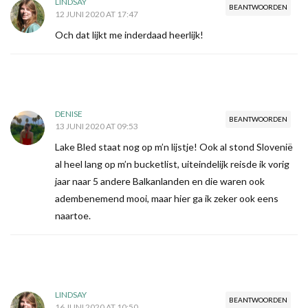
LINDSAY
BEANTWOORDEN
12 JUNI 2020 AT 17:47
Och dat lijkt me inderdaad heerlijk!
DENISE
BEANTWOORDEN
13 JUNI 2020 AT 09:53
Lake Bled staat nog op m’n lijstje! Ook al stond Slovenië
al heel lang op m’n bucketlist, uiteindelijk reisde ik vorig
jaar naar 5 andere Balkanlanden en die waren ook
adembenemend mooi, maar hier ga ik zeker ook eens
naartoe.
LINDSAY
BEANTWOORDEN
16 JUNI 2020 AT 10:50