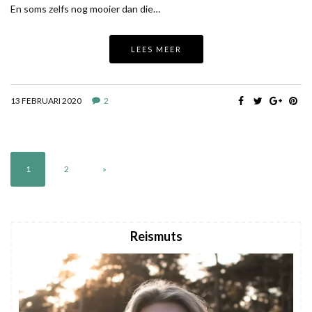
En soms zelfs nog mooier dan die…
LEES MEER
13 FEBRUARI 2020
2
1
2
»
Reismuts