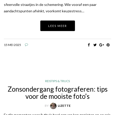
sfeervolle straatjes in de schemering. Wie vooraf een paar
aandachtspunten afvinkt, voorkomt keuzestress…
LEES MEER
15 MEI 2025
REISTIPS & TRUCS
Zonsondergang fotograferen: tips
voor de mooiste foto’s
BY
LIZETTE
Er zijn momenten waar ik thuis heel erg van kan genieten en op reis