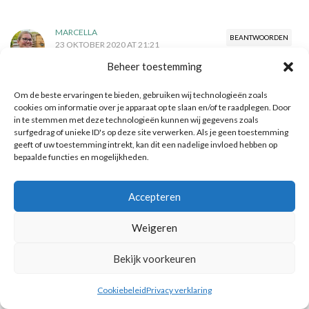
MARCELLA
BEANTWOORDEN
23 OKTOBER 2020 AT 21:21
Wat een superleuke selfie in Venetië! Ik maak de
Beheer toestemming
meeste foto’s met mijn iPhone. Vind het resultaat altijd
Om de beste ervaringen te bieden, gebruiken wij technologieën zoals
erg goed!
cookies om informatie over je apparaat op te slaan en/of te raadplegen. Door
in te stemmen met deze technologieën kunnen wij gegevens zoals
surfgedrag of unieke ID's op deze site verwerken. Als je geen toestemming
geeft of uw toestemming intrekt, kan dit een nadelige invloed hebben op
bepaalde functies en mogelijkheden.
LIZETTE
BEANTWOORDEN
24 OKTOBER 2020 AT 12:20
Accepteren
Dank je! Was een lucky shot 🙂
Weigeren
Bekijk voorkeuren
Geef een reactie
Cookiebeleid
Privacy verklaring
Je e-mailadres wordt niet gepubliceerd.
Vereiste velden zijn