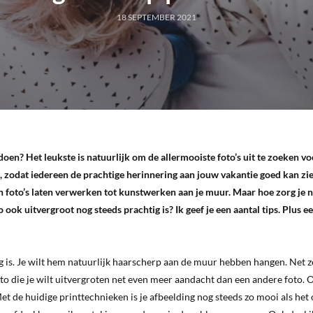
18 SEPTEMBER 2021
 doen? Het leukste is natuurlijk om de allermooiste foto’s uit te zoeken v
t, zodat iedereen de prachtige herinnering aan jouw vakantie goed kan zie
 foto’s laten verwerken tot kunstwerken aan je muur. Maar hoe zorg je n
o ook uitvergroot nog steeds prachtig is? Ik geef je een aantal tips.
Plus e
noeg is. Je wilt hem natuurlijk haarscherp aan de muur hebben hangen. Net z
o die je wilt uitvergroten net even meer aandacht dan een andere foto. 
t de huidige printtechnieken is je afbeelding nog steeds zo mooi als het 