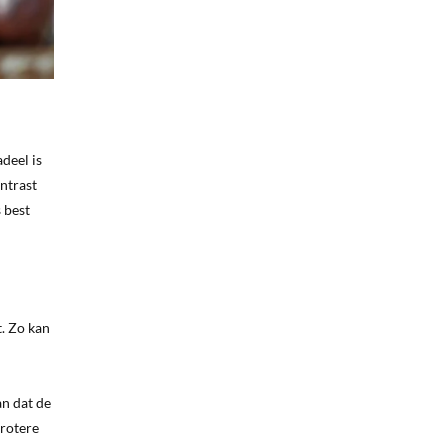
deel is
ntrast
s best
. Zo kan
an dat de
grotere