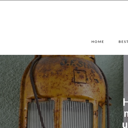
HOME
BES
H
u