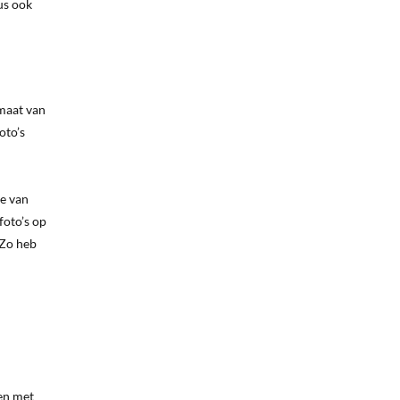
us ook
rmaat van
oto’s
ie van
foto’s op
 Zo heb
 en met