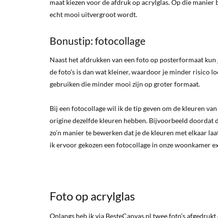
maat kiezen voor de afdruk op acrylglas. Op die manier b
echt mooi uitvergroot wordt.
Bonustip: fotocollage
Naast het afdrukken van een foto op posterformaat kun j
de foto’s is dan wat kleiner, waardoor je minder risico l
gebruiken die minder mooi zijn op groter formaat.
Bij een fotocollage wil ik de tip geven om de kleuren van
origine dezelfde kleuren hebben. Bijvoorbeeld doordat d
zo’n manier te bewerken dat je de kleuren met elkaar laa
ik ervoor gekozen een fotocollage in onze woonkamer ext
Foto op acrylglas
Onlangs heb ik via BesteCanvas.nl twee foto’s afgedrukt o