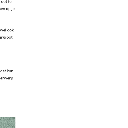
root te
ken op je
ewel ook
vergroot
 dat kun
nderwerp