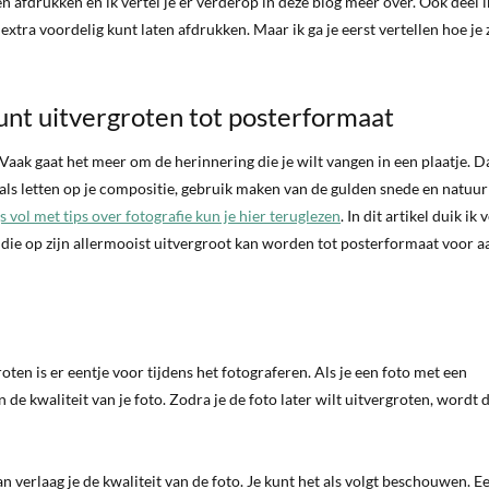
en afdrukken en ik vertel je er verderop in deze blog meer over. Ook deel i
xtra voordelig kunt laten afdrukken. Maar ik ga je eerst vertellen hoe je 
 kunt uitvergroten tot posterformaat
. Vaak gaat het meer om de herinnering die je wilt vangen in een plaatje. 
oals letten op je compositie, gebruik maken van de gulden snede en natuurl
 vol met tips over fotografie kun je hier teruglezen
. In dit artikel duik ik 
t die op zijn allermooist uitvergroot kan worden tot posterformaat voor a
ten is er eentje voor tijdens het fotograferen. Als je een foto met een
e kwaliteit van je foto. Zodra je de foto later wilt uitvergroten, wordt 
verlaag je de kwaliteit van de foto. Je kunt het als volgt beschouwen. Ee