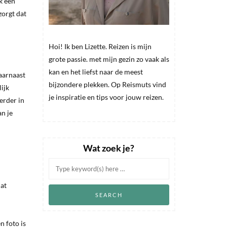
k een
zorgt dat
Hoi! Ik ben Lizette. Reizen is mijn
grote passie. met mijn gezin zo vaak als
kan en het liefst naar de meest
Daarnaast
bijzondere plekken. Op Reismuts vind
ijk
je inspiratie en tips voor jouw reizen.
verder in
an je
Wat zoek je?
dat
n foto is