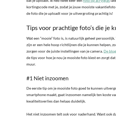
dat je uploadt. Ik heb twee keer een
foto op acrylglas
lat
kortingscode met je, zodat je jouw mooiste vakantiefoto e
de foto die je uploadt voor je uitvergroting prachtig is!
Tips voor prachtige foto’s die je
Wat een “mooie” foto is, is natuurlijk geheel persoonlijk
zijn er een hele hoop richtlijnen die je kunnen helpen, z
zorgen voor de juiste instellingen van je camera.
De blogs
de tips voor hoe je nou je mooiste foto kiest en zorgt da
muur.
#1 Niet inzoomen
De eerste tip om je mooiste foto goed te kunnen uitvergro
smartphone maakt, gaat inzoomen namelijk ten koste van d
kwaliteitsverlies dan helaas duidelijk.
Het niet inzoomen telt ook voor naderhand. Want ook dan 