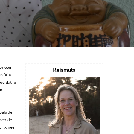
oor een
Reismuts
n. Via
ou dat je
en
oals de
Over de
origineel