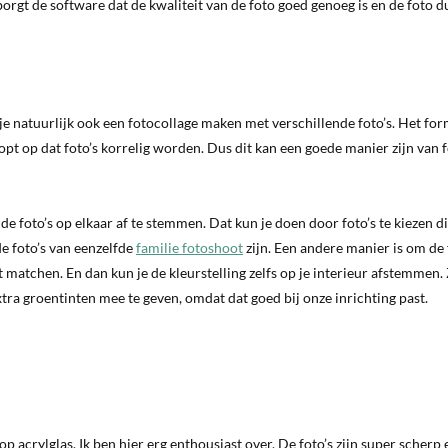
orgt de software dat de kwaliteit van de foto goed genoeg is en de foto d
e natuurlijk ook een fotocollage maken met verschillende foto’s. Het fo
oopt op dat foto’s korrelig worden. Dus dit kan een goede manier zijn van f
 de foto’s op elkaar af te stemmen. Dat kun je doen door foto’s te kiezen d
e foto’s van eenzelfde
familie fotoshoot
zijn. Een andere manier is om de 
t matchen. En dan kun je de kleurstelling zelfs op je interieur afstemmen.
ra groentinten mee te geven, omdat dat goed bij onze inrichting past.
p acrylglas. Ik ben hier erg enthousiast over. De foto’s zijn super scherp