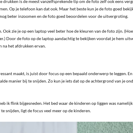
te drukken is de meest vanzelfsprekende tip om de foto zelf ook eens verg
en. Op je telefoon kan dat ook. Maar het beste kun je de foto goed bekij
 nog beter inzoomen en de foto goed beoordelen voor de uitvergroting.
n. Ook zie je op een laptop veel beter hoe de kleuren van de foto zijn. (Ho
er.) Door de foto op de laptop aandachtig te bekijken voordat je hem uit
n na het afdrukken ervan.
ressant maakt, is juist door focus op een bepaald onderwerp te leggen. En
aalde manier bij te snijden. Zo kun je iets dat op de achtergrond van je o
 heb ik flink bijgesneden. Het bed waar de kinderen op liggen was namelijk
te snijden, ligt de focus veel meer op de kinderen.