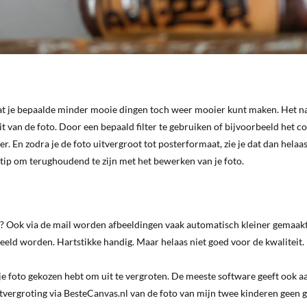
dat je bepaalde minder mooie dingen toch weer mooier kunt maken. Het na
 van de foto. Door een bepaald filter te gebruiken of bijvoorbeeld het co
er. En zodra je de foto uitvergroot tot posterformaat, zie je dat dan helaa
 tip om terughoudend te zijn met het bewerken van je foto.
? Ook via de mail worden afbeeldingen vaak automatisch kleiner gemaakt
eld worden. Hartstikke handig. Maar helaas niet goed voor de kwaliteit.
e je foto gekozen hebt om uit te vergroten. De meeste software geeft ook a
 uitvergroting via BesteCanvas.nl van de foto van mijn twee kinderen geen 