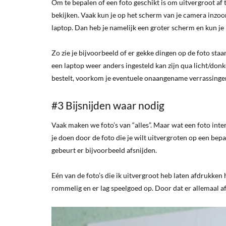
Om te bepalen of een foto geschikt is om uitvergroot af 
bekijken. Vaak kun je op het scherm van je camera inzoom
laptop. Dan heb je namelijk een groter scherm en kun je
Zo zie je bijvoorbeeld of er gekke dingen op de foto staa
een laptop weer anders ingesteld kan zijn qua licht/donk
bestelt, voorkom je eventuele onaangename verrassinge
#3 Bijsnijden waar nodig
Vaak maken we foto’s van “alles”. Maar wat een foto inte
je doen door de foto die je wilt uitvergroten op een bep
gebeurt er bijvoorbeeld afsnijden.
Eén van de foto’s die ik uitvergroot heb laten afdrukken
rommelig en er lag speelgoed op. Door dat er allemaal af 