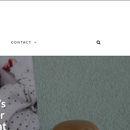
CONTACT
’s
r
at