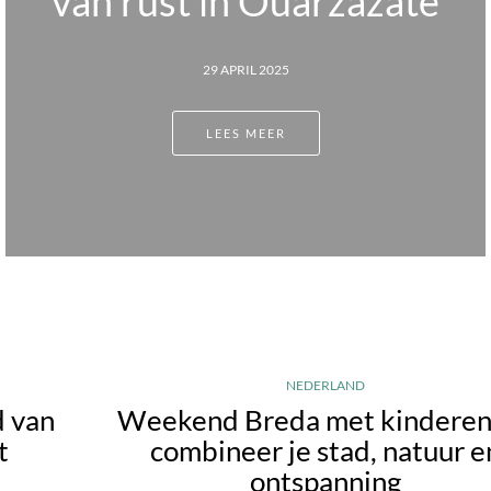
uarzazate
Malei
5
6 SEPTEMBER 
LEES MEE
NEDERLAND
d van
Weekend Breda met kinderen
t
combineer je stad, natuur e
ontspanning