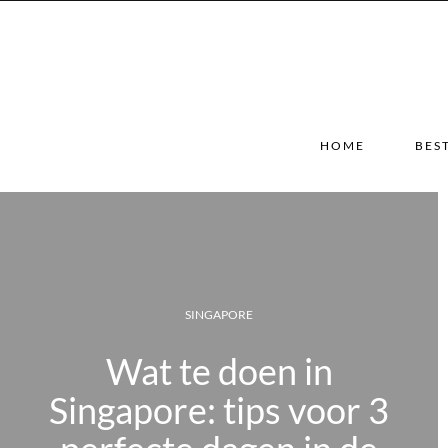
HOME
BES
MAROKKO
en in
Ecolodge La P
ps voor 3
slapen in een