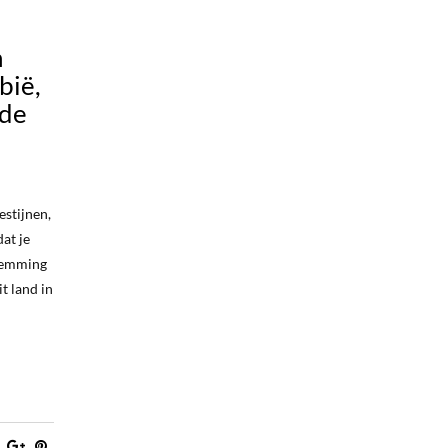
n
bië,
lde
stijnen,
at je
stemming
t land in