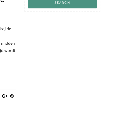
kzij de
, midden
ijd wordt