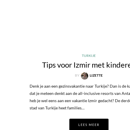
TURKIJE
Tips voor Izmir met kinder
BY
LIZETTE
Denk je aan een gezinsvakantie naar Turkije? Dan is de k
dat je meteen denkt aan de all-inclusive resorts van Ant
heb je wel eens aan een vakantie Izmir gedacht? De derd
stad van Turkije heet families…
LEES MEER