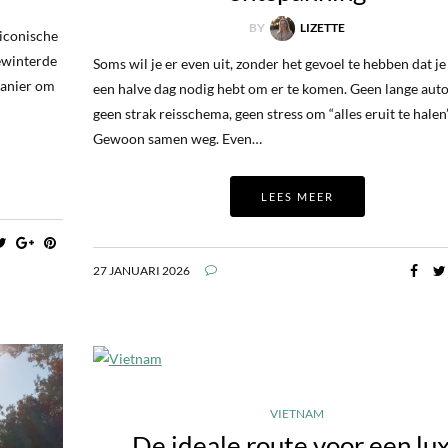
BY
LIZETTE
 iconische
gewinterde
Soms wil je er even uit, zonder het gevoel te hebben dat je
manier om
een halve dag nodig hebt om er te komen. Geen lange auto
geen strak reisschema, geen stress om “alles eruit te halen”
Gewoon samen weg. Even…
LEES MEER
27 JANUARI 2026
VIETNAM
De ideale route voor een lu