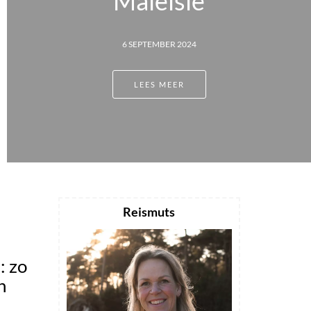
sië
9 MEI 202
2024
LEES ME
R
Reismuts
: zo
n