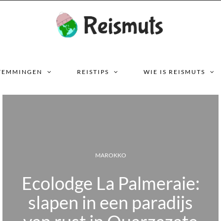
TEMMINGEN
REISTIPS
WIE IS REISMUTS
MALEISIË
almeraie:
Tips voor
 paradijs
Negara, de j