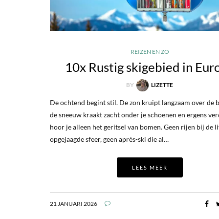
REIZEN EN ZO
10x Rustig skigebied in Eur
BY
LIZETTE
De ochtend begint stil. De zon kruipt langzaam over de 
de sneeuw kraakt zacht onder je schoenen en ergens ve
hoor je alleen het geritsel van bomen. Geen rijen bij de li
opgejaagde sfeer, geen après-ski die al…
LEES MEER
21 JANUARI 2026