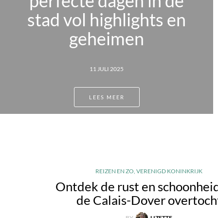
en in de
van rust in O
lights en
29 APRIL 202
en
LEES MEER
REIZEN EN ZO
,
VERENIGD KONINKRIJK
Ontdek de rust en schoonhei
de Calais-Dover overtoch
BY
LIZETTE