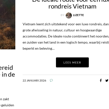
rondreis Vietnam
BY
LIZETTE
Vietnam leent zich uitstekend voor een luxe rondreis, dan
grote afwisseling in natuur, cultuur en hoogwaardige
accommodaties. De ideale route combineert het noorden
en zuiden van het land in een logisch tempo, waarbij reist
beperkt en beleving…
LEES MEER
ereid
 in de
22 JANUARI 2026
n zakt
e geluiden