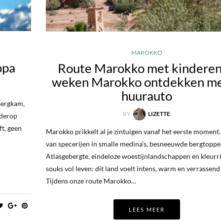
MAROKKO
opa
Route Marokko met kinderen
weken Marokko ontdekken me
huurauto
bergkam,
BY
LIZETTE
rderop
ft, geen
Marokko prikkelt al je zintuigen vanaf het eerste moment
van specerijen in smalle medina’s, besneeuwde bergtoppe
Atlasgebergte, eindeloze woestijnlandschappen en kleurri
souks vol leven: dit land voelt intens, warm en verrassend 
Tijdens onze route Marokko…
LEES MEER