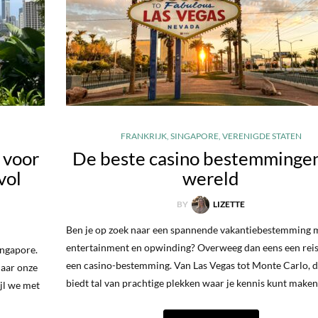
FRANKRIJK
,
SINGAPORE
,
VERENIGDE STATEN
 voor
De beste casino bestemmingen
vol
wereld
BY
LIZETTE
Ben je op zoek naar een spannende vakantiebestemming m
entertainment en opwinding? Overweeg dan eens een reis
ingapore.
een casino-bestemming. Van Las Vegas tot Monte Carlo, 
naar onze
biedt tal van prachtige plekken waar je kennis kunt make
jl we met