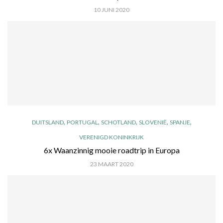
10 JUNI 2020
,
,
,
,
,
DUITSLAND
PORTUGAL
SCHOTLAND
SLOVENIË
SPANJE
VERENIGD KONINKRIJK
6x Waanzinnig mooie roadtrip in Europa
23 MAART 2020