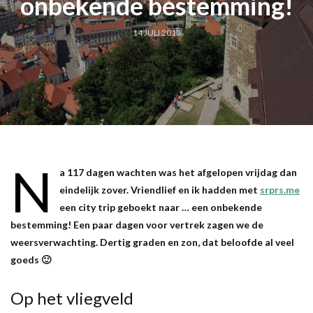
onbekende bestemming!
14 JULI 2015
N
a 117 dagen wachten was het afgelopen vrijdag dan
eindelijk zover. Vriendlief en ik hadden met
srprs.me
een city trip geboekt naar … een onbekende
bestemming! Een paar dagen voor vertrek zagen we de
weersverwachting. Dertig graden en zon, dat beloofde al veel
goeds 🙂
Op het vliegveld