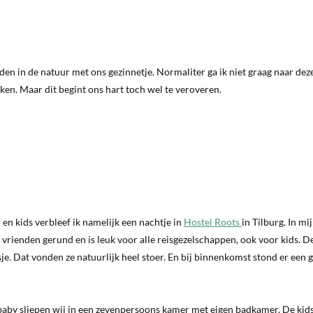
en in de natuur met ons gezinnetje. Normaliter ga ik niet graag naar dez
ken. Maar dit begint ons hart toch wel te veroveren.
 en kids verbleef ik namelijk een nachtje in
Hostel Roots
in Tilburg. In mi
rienden gerund en is leuk voor alle reisgezelschappen, ook voor kids. D
e. Dat vonden ze natuurlijk heel stoer. En bij binnenkomst stond er een g
 baby sliepen wij in een zevenpersoons kamer met eigen badkamer. De kid