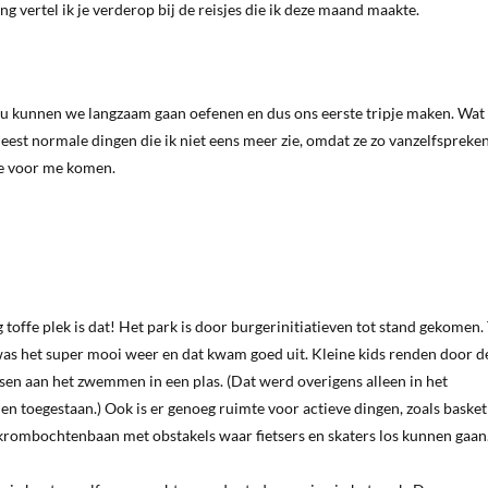
g vertel ik je verderop bij de reisjes die ik deze maand maakte.
Nu kunnen we langzaam gaan oefenen en dus ons eerste tripje maken. Wat 
est normale dingen die ik niet eens meer zie, omdat ze zo vanzelfspreke
tje voor me komen.
offe plek is dat! Het park is door burgerinitiatieven tot stand gekomen.
was het super mooi weer en dat kwam goed uit. Kleine kids renden door d
sen aan het zwemmen in een plas. (Dat werd overigens alleen in het
n toegestaan.) Ook is er genoeg ruimte voor actieve dingen, zoals basket
n krombochtenbaan met obstakels waar fietsers en skaters los kunnen gaan