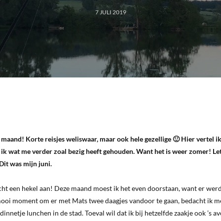
7 JULI 2019
n maand! Korte reisjes weliswaar, maar ook hele gezellige 🙂 Hier vertel i
l ik wat me verder zoal bezig heeft gehouden. Want het is weer zomer! Let
Dit was mijn juni.
echt een hekel aan! Deze maand moest ik het even doorstaan, want er wer
 mooi moment om er met Mats twee daagjes vandoor te gaan, bedacht ik m
nnetje lunchen in de stad. Toeval wil dat ik bij hetzelfde zaakje ook ’s a