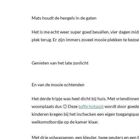
Mats houdt de hengels in de gaten
Het is me echt weer super goed bevallen, vier dagen midd
plek terug. Er zijn immers zoveel mooie plekken te bezoe
Genieten van het late zonlicht
En van de mooie ochtenden
Het derde tripje was heel dicht bij huis. Met vriendinnen
woonplaats dus 🙂 Deze
toffe hotspot
wordt door goede v
kinderen kregen bij het inchecken een eigen toegangspasj
welkomstbordje op de kamer klaar.
Met drie volwassenen, een kleuter, twee peuters en een