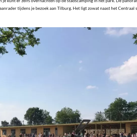
. En je kunt er zelfs overnachten op de stadscamping in het park. De pano
nrader tijdens je bezoek aan Tilburg. Het ligt zowat naast het Centraal 