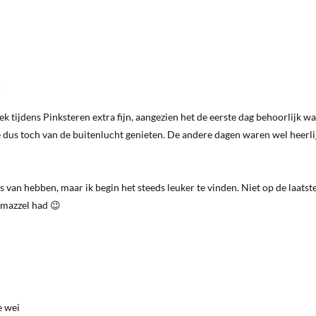
!
ek tijdens Pinksteren extra fijn, aangezien het de eerste dag behoorlijk w
dus toch van de buitenlucht genieten. De andere dagen waren wel heerli
ts van hebben, maar ik begin het steeds leuker te vinden. Niet op de laatst
l mazzel had 😉
e wei