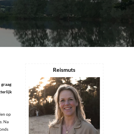
Reismuts
k graag
terlijk
den op
e. Na
vonds