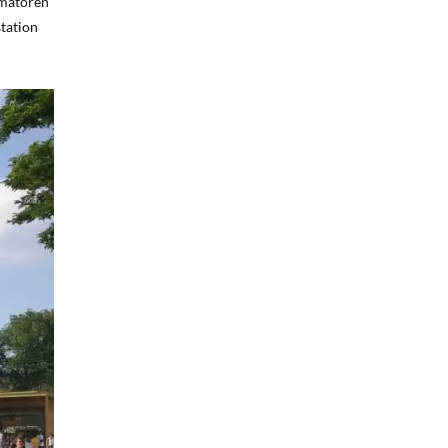
ramatoren
station