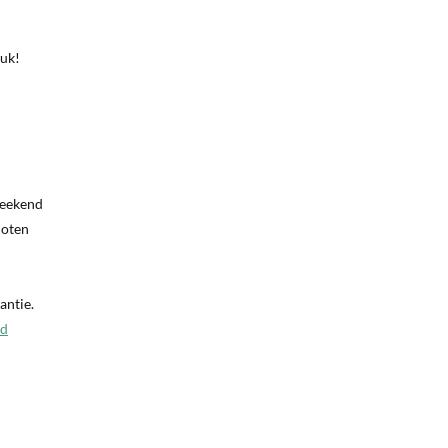
euk!
weekend
enoten
antie.
ld