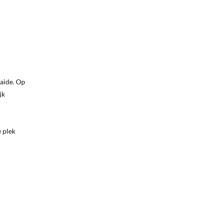
aaide. Op
jk
e plek