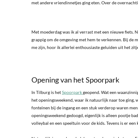
met andere vriendinnetjes ging eten. Over de overnachtin
Met moederdag was ik al verrast met een nieuwe fiets. 
grappig om de omgeving met hem te verkennen. Bij de me
me zijn, hoor ik allerlei enthousiaste geluiden uit het zi
Opening van het Spoorpark
In Tilburg is het
Spoorpark
geopend. Wat een waanzinnig t
het openingsweekend, waar ik natuurlijk naar toe ging, 
fonteinen bij de ingang en een stuk verderop waren men
openingsweekend gedoogd, eigenlijk is alleen pootje bade
volleybal en een speeltuin voor de kids. Tevens is er ee