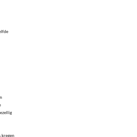
elfde
jn
e
ezellig
s kregen