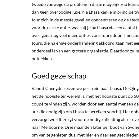
tweede vanwege de problemen die je mogelijk zou kunnen
dan geen overbodige luxe. Na Lhasa kan je in principe twe
tour zich in de meeste gevallen concentreren op de stede
voor de eerste optie, waarbij je na Lhasa via een aantal
overigens nog veel meer opties voor tours door Tibet, ma
tours, die na enige onderhandeling akkoord gaan met een
onderdeel is van een grotere organisatie. Daardoor zull
ontdekken.
Goed gezelschap
Vanuit Chengdu reizen we per trein naar Lhasa. De Qīngh
het de hoogste ter wereld is, met het hoogste punt op 50
coupé te vinden zijn, worden door een aantal mensen dan
uur die nodig zijn om Lhasa te bereiken voorbij. Het onb
verzorgd wordt, zorgt voor de nodige afleiding als er even
naar Melbourne. Drie maanden later per boot van Sydne
om van te genieten dus, met hier en daar een geschiedeni