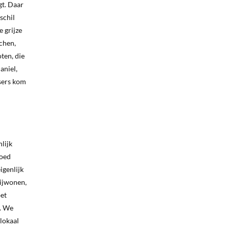
gt. Daar
schil
e grijze
chen,
ten, die
aniel,
sers kom
lijk
goed
igenlijk
bijwonen,
bet
e. We
 lokaal