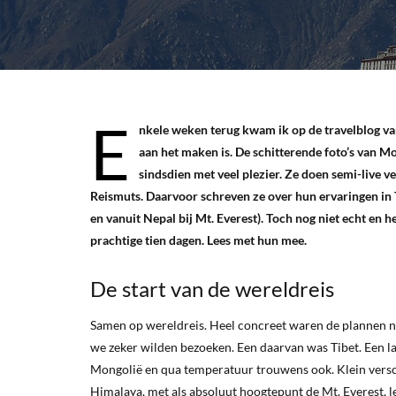
E
nkele weken terug kwam ik op de travelblog van T
aan het maken is. De schitterende foto’s van Mo
sindsdien met veel plezier. Ze doen semi-live 
Reismuts. Daarvoor schreven ze over hun ervaringen in T
en vanuit Nepal bij Mt. Everest). Toch nog niet echt en 
prachtige tien dagen. Lees met hun mee.
De start van de wereldreis
Samen op wereldreis. Heel concreet waren de plannen no
we zeker wilden bezoeken. Een daarvan was Tibet. Een lan
Mongolië en qua temperatuur trouwens ook. Klein verschi
Himalaya, met als absoluut hoogtepunt de Mt. Everest, let