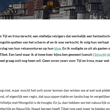
ijl en Irma terecht, een stelletje reizigers dat werkelijk een fantastisch
ngolië spatten van het scherm af en ik was verkocht. Ik volg hun verhaal
verslag van hun reisavonturen op hun
blog
. En ik nodigde ze uit als gasten 
ibet. Een land waar ik al twee keer bijna ben geweest (vanuit
China bij d
heeel graag ooit nog heen wil. Geen
seven years
voor Tijl en Irma, maar wel
g niet, maar mocht het ooit zover komen dan wisten we al wel wat plekk
d, of eigenlijk een regio, dat qua oppervlakte en landschap te vergelijken
lletje met Mongolië is de hoogte. En ja, dan hebben we het natuurlijk o
terlijk en figuurlijk. Naast bergen heeft Tibet nog veel meer te bieden en