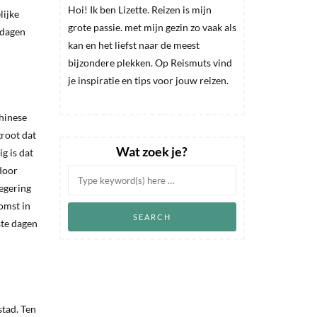
Hoi! Ik ben Lizette. Reizen is mijn
lijke
grote passie. met mijn gezin zo vaak als
 dagen
kan en het liefst naar de meest
bijzondere plekken. Op Reismuts vind
je inspiratie en tips voor jouw reizen.
Chinese
groot dat
Wat zoek je?
g is dat
 door
regering
komst in
ste dagen
stad. Ten