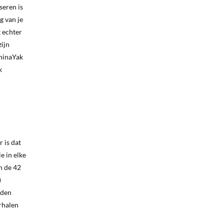
seren is
g van je
t echter
zijn
ChinaYak
k
 is dat
e in elke
n de 42
)
nden
rhalen