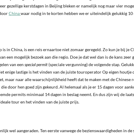
r gezellige kerstdagen in Beijing bleken er namelijk nog maar vier moge
 door
China
waar nodig in te korten hebben we er uiteindelijk gelukkig 10
 in China, is een reis ernaartoe niet zomaar geregeld. Zo kun je bij je 
 een mogelijk bezoek aan die regio. Doe je dat wel dan is de kans zeer 
egelen van een
special permit
(speciale vergunning) de volgende stap. Gelukki
Het enige lastige is het vinden van de juiste touroperator Op eigen houtje
iet, maar naar alle waarschijnlijkheid heeft dat te maken met de Chinese 
n die door hen goed zijn gekeurd. Al helemaal als je er 15 dagen voor aan
emde permits minimaal 14 dagen in beslag neemt. En dus zijn wij de laat
eale tour en het vinden van de juiste prijs.
nlijk wel aangeraden. Ten eerste vanwege de bezienswaardigheden in de 