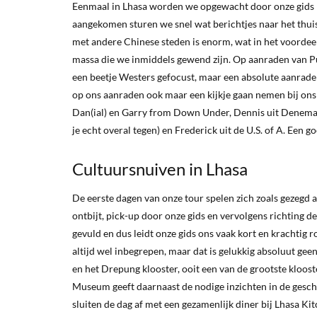
Eenmaal in Lhasa worden we opgewacht door onze gids Pu
aangekomen sturen we snel wat berichtjes naar het thuis
met andere Chinese steden is enorm, wat in het voordeel v
massa die we inmiddels gewend zijn. Op aanraden van Pu
een beetje Westers gefocust, maar een absolute aanrader
op ons aanraden ook maar een kijkje gaan nemen bij ons 
Dan(ial) en Garry from Down Under, Dennis uit Denema
je echt overal tegen) en Frederick uit de U.S. of A. Een g
Cultuursnuiven in Lhasa
De eerste dagen van onze tour spelen zich zoals gezegd a
ontbijt, pick-up door onze gids en vervolgens richting d
gevuld en dus leidt onze gids ons vaak kort en krachtig r
altijd wel inbegrepen, maar dat is gelukkig absoluut ge
en het Drepung klooster, ooit een van de grootste klooste
Museum geeft daarnaast de nodige inzichten in de geschie
sluiten de dag af met een gezamenlijk diner bij Lhasa Ki