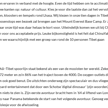
 ervaren in verband met de hoogte. Even de tijd hebben om te acclimati
e kanten op: natuur of cultuur. Kies je voor die laatste dan zal het vervol
n, kloosters en tempels rond Lhasa. Wij kiezen in onze tien dagen in Tibe
 tussenstops een bezoek zal brengen aan het Mount Everest Base Camp. Er 
ar onze tijd was daar helaas te kort voor. Uiteindelijk komen we uit bij 
 voor ons acceptabele prijs. Leuke bijkomstigheid is het feit dat ChinaYa
en we waarschijnlijk met een groep van rond de 10 personen Tibet gaan
ǎi–Tibet spoorlijn staat bekend als een van de mooisten ter wereld. Zeker
72 meter en zo’n 86% van het traject boven de 4000. De oxygen-outlets di
 ook goed benut. De uitzichten onderweg zijn spectaculair en dus vliege
oard-entertainment dat door een Schotse ‘digital dinosaur’ (zijn woorden
 niets te zien is. Zijn eerste avontuur bracht hem in ’64 al liftend van Lo
y naar Panama betekende de start van het volgende avontuur. Genoeg ve
slesje voor de afwisseling.