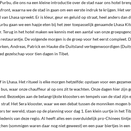
rbu, die ons na een kleine introductie over de stad naar ons hotel bren
front, waarna we de stad in gaan om een eerste indruk te krijgen. Het ver
an Lhasa spreekt. Er is kleur, geur en geluid op straat, heel anders dan d
rbu gaan we een hapje eten bij het zeer toepasselijk genaamde Lhasa Kit
. Terug in het hotel maken we kennis met een aantal van onze groepsgeno
restaurantje. De volgende morgen is de groep voor het eerst compleet. D
rken, Andreas, Patrick en Hauke die Duitsland vertegenwoordigen (Duit
oed gezelschap voor tien dagen in Tibet.
f in Lhasa. Het ritueel is elke morgen hetzelfde: opstaan voor een gezamen
e bus, waar onze chauffeur al op ons zit te wachten. Onze dagen hier zijn 
ond. Bezoekjes aan de belangrijkste kloosters en tempels van de stad zijn e
en straf. Het Sera klooster, waar we een debat tussen de monniken mogen 
rs ter wereld, staan op de planning voor dag 1. Een klein uurtje in het Ti
denis van deze regio. Al heeft alles een overduidelijk pro-Chinees tintj
tchen (sommigen waren daar nog niet geweest) en een paar biertjes in een