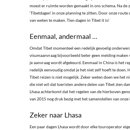
moest er ruimte worden gemaakt in ons schema. Na de zee
‘Tibetdagen’ in onze planning te zitten. Door onze route
van weten te maken. Tien dagen in Tibet it is!
Eenmaal, andermaal …
Omdat Tibet momenteel een redelijk gevoelig onderwerp is
visumaanvraag bijvoorbeeld beter geen melding maken van
je aanvraag wordt afgekeurd. Eenmaal in China is het r
redelijk eenvoudig omdat je het niet zelf hoeft te doen. 
Tibet reizen is niet mogelijk. Zeker weten doen we het n
die niet wil dat toeristen andere delen van Tibet zien da
Lhasa achterkomt dat het regelen van de hierboven geno
van 2015 nog druk bezig met het samenstellen van onze id
Zeker naar Lhasa
Een paar dagen Lhasa wordt door elke touroperator eige