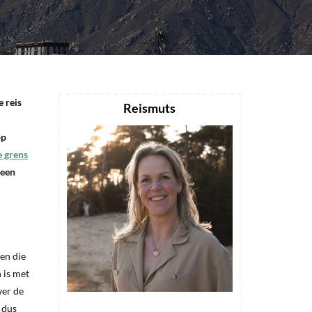
e reis
Reismuts
op
e grens
 een
en die
 is met
ver de
 dus