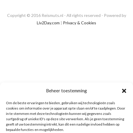
Copyright © 2016 Reismuts.nl - All rights reserved - Powered by
Liv2Day.com
|
Privacy & Cookies
Beheer toestemming
Om de beste ervaringen te bieden, gebruiken wij technologieën zoals
cookies om informatie over je apparaat op te slaan en/of te raadplegen. Door
in te stemmen met deze technologieën kunnen wij gegevens zoals
surfgedrag of unieke ID's op deze site verwerken. Als je geen toestemming
geeft of uw toestemming intrekt, kan dit een nadelige invloed hebben op
bepaalde functies en mogelijkheden.