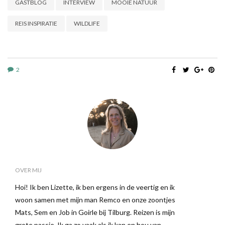
GASTBLOG
INTERVIEW
MOOIE NATUUR
REIS INSPIRATIE
WILDLIFE
2
OVER MIJ
Hoi! Ik ben Lizette, ik ben ergens in de veertig en ik
woon samen met mijn man Remco en onze zoontjes
Mats, Sem en Job in Goirle bij Tilburg. Reizen is mijn
grote passie. Ik ga zo vaak als ik kan en hou van