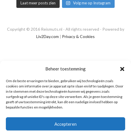
Laat meer posts zien
Volg me op Instagram
Copyright © 2016 Reismuts.nl - All rights reserved - Powered by
Liv2Day.com
|
Privacy & Cookies
Beheer toestemming
Om de beste ervaringen te bieden, gebruiken wij technologieën zoals
cookies om informatie over je apparaat op te slaan en/of te raadplegen. Door
in te stemmen met deze technologieën kunnen wij gegevens zoals
surfgedrag of unieke ID's op deze site verwerken. Als je geen toestemming
geeft of uw toestemming intrekt, kan dit een nadelige invloed hebben op
bepaalde functies en mogelijkheden.
Accepteren