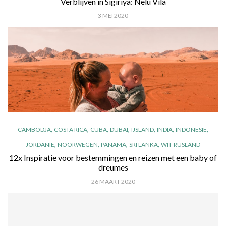
Verblijven in Sigiriya: Nelu Vila
3 MEI 2020
,
,
,
,
,
,
,
CAMBODJA
COSTA RICA
CUBA
DUBAI
IJSLAND
INDIA
INDONESIË
,
,
,
,
JORDANIË
NOORWEGEN
PANAMA
SRI LANKA
WIT-RUSLAND
12x Inspiratie voor bestemmingen en reizen met een baby of
dreumes
26 MAART 2020