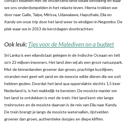
contact kwamen met de ontzettend lieve lokale bevolking en waar
we ons onderdompelden in het relaxte leven. Hierna trokken we
door naar Galle, Talpe, Mirissa, Udawalawe, Haputhale, Ella en
Kandy om onze trip door het land weer te eindigen in Negombo. De
plek waar we in 2013 de kerstdagen doorbrachten.
Ook leuk:
Tips voor de Malediven on a budget
Sri Lanka is een eilandstaat gelegen in de Indische Oceaan en telt
zo’n 22 miljoen inwoners. Het land zien wij als een groot natuurpark.
Met de binnenlanden groener dan groen, prachtige kustlijnen,
stranden met geel-wit zand en de meeste wilde dieren die we ooit
hebben gezien. Doordat het land qua oppervlakte slechts 1,5 keer
Nederland is, is het makkelijk te bereizen. De mooiste manier om
het land te ontdekken is met de trein. Het land kent vier lange
treinroutes en de mooiste daarvan is de reis van Ella naar Kandy.
De trein brengt je langs de mooiste watervallen, rijstvelden
groener dan groen, authentieke dorpjes en diepe kliffen.