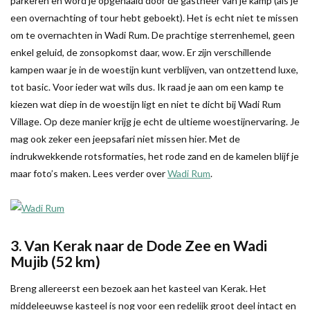
parkeren en word je opgehaald door de gastheer van je kamp (als je
een overnachting of tour hebt geboekt). Het is echt niet te missen
om te overnachten in Wadi Rum. De prachtige sterrenhemel, geen
enkel geluid, de zonsopkomst daar, wow. Er zijn verschillende
kampen waar je in de woestijn kunt verblijven, van ontzettend luxe,
tot basic. Voor ieder wat wils dus. Ik raad je aan om een kamp te
kiezen wat diep in de woestijn ligt en niet te dicht bij Wadi Rum
Village. Op deze manier krijg je echt de ultieme woestijnervaring. Je
mag ook zeker een jeepsafari niet missen hier. Met de
indrukwekkende rotsformaties, het rode zand en de kamelen blijf je
maar foto’s maken. Lees verder over
Wadi Rum
.
3. Van Kerak naar de Dode Zee en Wadi
Mujib (52 km)
Breng allereerst een bezoek aan het kasteel van Kerak. Het
middeleeuwse kasteel is nog voor een redelijk groot deel intact en