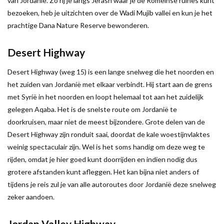
van Jordanië. Zo rij je langs Jerash waar je de Romeinse ruïnes kunt
bezoeken, heb je uitzichten over de Wadi Mujib vallei en kun je het
prachtige Dana Nature Reserve bewonderen.
Desert Highway
Desert Highway (weg 15) is een lange snelweg die het noorden en
het zuiden van Jordanië met elkaar verbindt. Hij start aan de grens
met Syrië in het noorden en loopt helemaal tot aan het zuidelijk
gelegen Aqaba. Het is de snelste route om Jordanië te
doorkruisen, maar niet de meest bijzondere. Grote delen van de
Desert Highway zijn ronduit saai, doordat de kale woestijnvlaktes
weinig spectaculair zijn. Wel is het soms handig om deze weg te
rijden, omdat je hier goed kunt doorrijden en indien nodig dus
grotere afstanden kunt afleggen. Het kan bijna niet anders of
tijdens je reis zul je van alle autoroutes door Jordanië deze snelweg
zeker aandoen.
Jordan Valley Highway