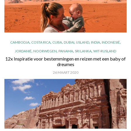
,
,
,
,
,
,
,
CAMBODJA
COSTA RICA
CUBA
DUBAI
IJSLAND
INDIA
INDONESIË
,
,
,
,
JORDANIË
NOORWEGEN
PANAMA
SRI LANKA
WIT-RUSLAND
12x Inspiratie voor bestemmingen en reizen met een baby of
dreumes
26 MAART 2020