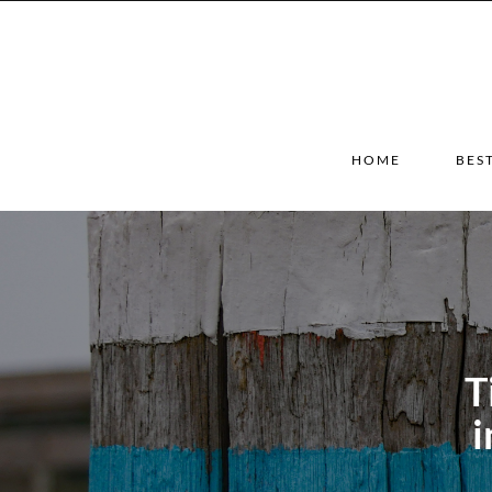
HOME
BES
T
i