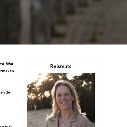
est. Wat
Reismuts
vermaken.
 en de
n van de