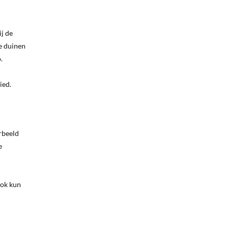
j de
e duinen
.
ied.
rbeeld
e
Ook kun