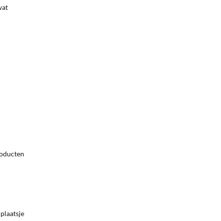
wat
roducten
plaatsje