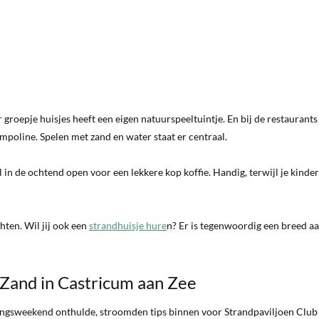
groepje huisjes heeft een eigen natuurspeeltuintje. En bij de restaurant
mpoline. Spelen met zand en water staat er centraal.
 al in de ochtend open voor een lekkere kop koffie. Handig, terwijl je kinde
hten. Wil jij ook een
strandhuisje hure
n? Er is tegenwoordig een breed a
 Zand in Castricum aan Zee
ngsweekend onthulde, stroomden tips binnen voor Strandpaviljoen Club