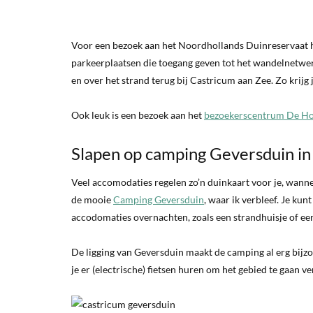
Voor een bezoek aan het Noordhollands Duinreservaat he
parkeerplaatsen die toegang geven tot het wandelnetwerk
en over het strand terug bij Castricum aan Zee. Zo krijg
Ook leuk is een bezoek aan het
bezoekerscentrum De H
Slapen op camping Geversduin in
Veel accomodaties regelen zo’n duinkaart voor je, wanne
de mooie
Camping Geversduin
, waar ik verbleef. Je ku
accodomaties overnachten, zoals een strandhuisje of e
De ligging van Geversduin maakt de camping al erg bijzo
je er (electrische) fietsen huren om het gebied te gaan v