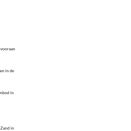
s vooraan
ren in de
anbod in
 Zand in