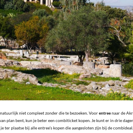
s natuurlijk niet compleet zonder die te bezoeken. Voor
entree
naar de Akr
h van plan bent, kun je beter een combiticket kopen. Je kunt er in drie dagen
e ter plaatse bij alle entree’s kopen die aangesloten zijn bij de combideal