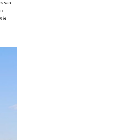
es van
en
g je