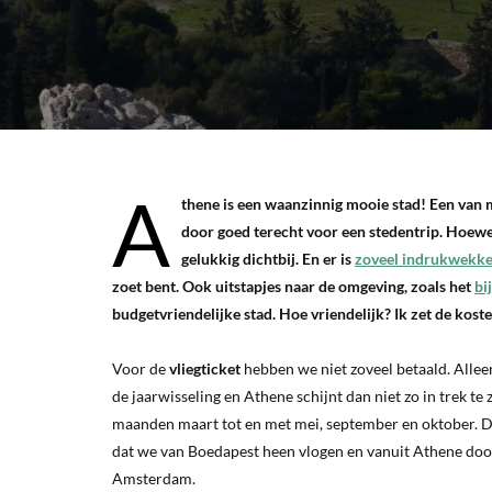
A
thene is een waanzinnig mooie stad! Een van mi
door goed terecht voor een stedentrip. Hoewe
gelukkig dichtbij. En er is
zoveel indrukwekke
zoet bent. Ook uitstapjes naar de omgeving, zoals het
bi
budgetvriendelijke stad. Hoe vriendelijk? Ik zet de kosten
Voor de
vliegticket
hebben we niet zoveel betaald. Alleen 
de jaarwisseling en Athene schijnt dan niet zo in trek te
maanden maart tot en met mei, september en oktober. Dus
dat we van Boedapest heen vlogen en vanuit Athene doo
Amsterdam.