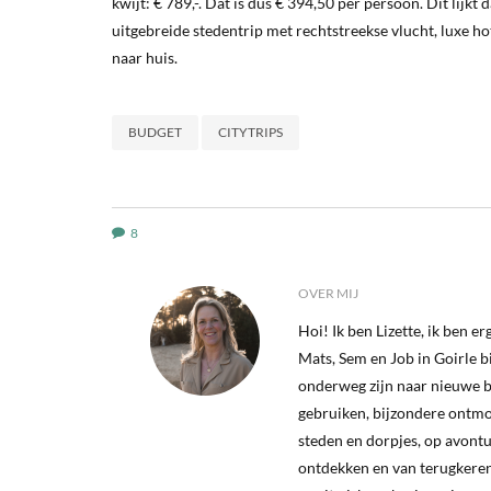
kwijt: € 789,-. Dat is dus € 394,50 per persoon. Dit lijk
uitgebreide stedentrip met rechtstreekse vlucht, luxe 
naar huis.
BUDGET
CITYTRIPS
8
OVER MIJ
Hoi! Ik ben Lizette, ik ben ergen
Mats, Sem en Job in Goirle bij
onderweg zijn naar nieuwe b
gebruiken, bijzondere ontm
steden en dorpjes, op avontu
ontdekken en van terugkeren