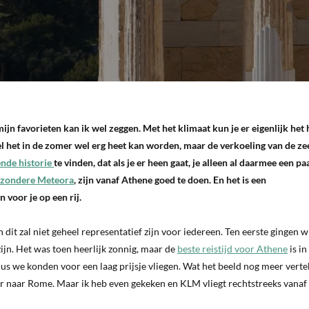
jn favorieten kan ik wel zeggen. Met het klimaat kun je er eigenlijk het 
l het in de zomer wel erg heet kan worden, maar de verkoeling van de zee
nde historie
te vinden, dat als je er heen gaat, je alleen al daarmee een p
jzondere Meteora
, zijn vanaf Athene goed te doen. En het is een
 voor je op een rij.
dit zal niet geheel representatief zijn voor iedereen. Ten eerste gingen w
 zijn. Het was toen heerlijk zonnig, maar de
beste reistijd voor Athene
is in
 we konden voor een laag prijsje vliegen. Wat het beeld nog meer vertek
r naar Rome. Maar ik heb even gekeken en KLM vliegt rechtstreeks vanaf