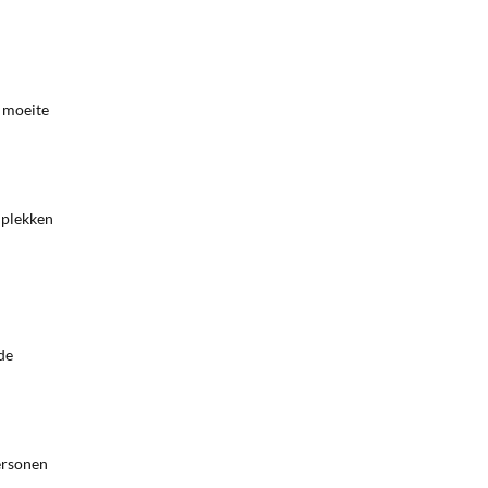
 moeite
 plekken
de
personen