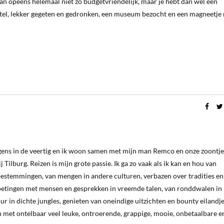
t dan opeens helemaal niet zo budgetvriendelijk, maar je hebt dan wel een
hotel, lekker gegeten en gedronken, een museum bezocht en een magneetje
s in de veertig en ik woon samen met mijn man Remco en onze zoontjes
 Tilburg. Reizen is mijn grote passie. Ik ga zo vaak als ik kan en hou van
estemmingen, van mengen in andere culturen, verbazen over tradities en
oetingen met mensen en gesprekken in vreemde talen, van ronddwalen in
ur in dichte jungles, genieten van oneindige uitzichten en bounty eilandj
 met ontelbaar veel leuke, ontroerende, grappige, mooie, onbetaalbare e