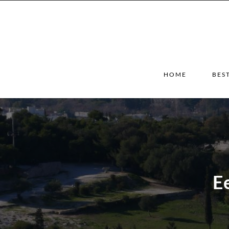
HOME
BES
E