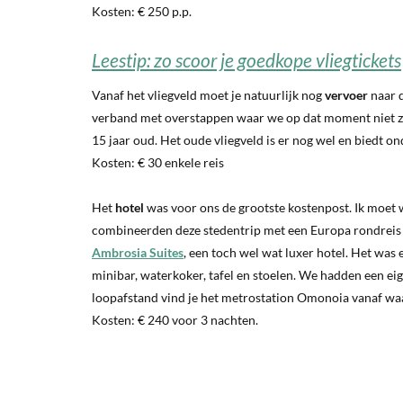
Kosten: € 250 p.p.
Leestip: zo scoor je goedkope vliegtickets
Vanaf het vliegveld moet je natuurlijk nog
vervoer
naar d
verband met overstappen waar we op dat moment niet zo’n z
15 jaar oud. Het oude vliegveld is er nog wel en biedt on
Kosten: € 30 enkele reis
Het
hotel
was voor ons de grootste kostenpost. Ik moet 
combineerden deze stedentrip met een Europa rondreis
Ambrosia Suites
, een toch wel wat luxer hotel. Het was
minibar, waterkoker, tafel en stoelen. We hadden een eige
loopafstand vind je het metrostation Omonoia vanaf waar 
Kosten: € 240 voor 3 nachten.