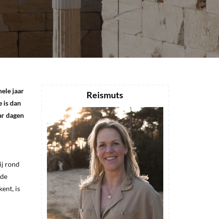
hele jaar
Reismuts
 is dan
aar dagen
ij rond
 de
ent, is