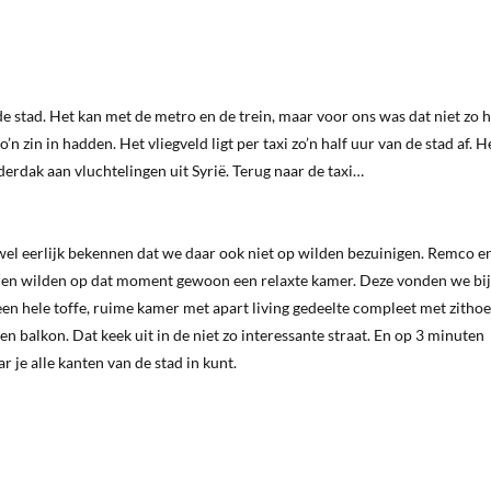
e stad. Het kan met de metro en de trein, maar voor ons was dat niet zo h
in in hadden. Het vliegveld ligt per taxi zo’n half uur van de stad af. He
derdak aan vluchtelingen uit Syrië. Terug naar de taxi…
wel eerlijk bekennen dat we daar ook niet op wilden bezuinigen. Remco en
 en wilden op dat moment gewoon een relaxte kamer. Deze vonden we bij
 een hele toffe, ruime kamer met apart living gedeelte compleet met zithoe
n balkon. Dat keek uit in de niet zo interessante straat. En op 3 minuten
je alle kanten van de stad in kunt.