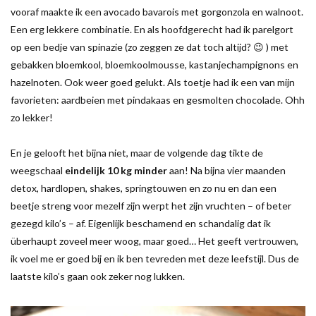
vooraf maakte ik een avocado bavarois met gorgonzola en walnoot.
Een erg lekkere combinatie. En als hoofdgerecht had ik parelgort
op een bedje van spinazie (zo zeggen ze dat toch altijd? 😉 ) met
gebakken bloemkool, bloemkoolmousse, kastanjechampignons en
hazelnoten. Ook weer goed gelukt. Als toetje had ik een van mijn
favorieten: aardbeien met pindakaas en gesmolten chocolade. Ohh
zo lekker!
En je gelooft het bijna niet, maar de volgende dag tikte de
weegschaal
eindelijk 10 kg minder
aan! Na bijna vier maanden
detox, hardlopen, shakes, springtouwen en zo nu en dan een
beetje streng voor mezelf zijn werpt het zijn vruchten – of beter
gezegd kilo’s – af. Eigenlijk beschamend en schandalig dat ik
überhaupt zoveel meer woog, maar goed… Het geeft vertrouwen,
ik voel me er goed bij en ik ben tevreden met deze leefstijl. Dus de
laatste kilo’s gaan ook zeker nog lukken.