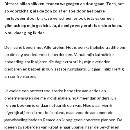
Bittere pillen slikken, tranen wegvegen en doorgaan. Toch, net
zo voorzichtig als de zon zo af en toe door het barre
herfstweer door brak, zo verscheen er ook iets vaker een
glimlach op mijn gezicht. Ja, de enige weg eruit is erdoorheen.
Nou, daar ging ik dan.
De maand begon met
Allerzielen
. Het is een katholieke traditie om
op die dag overledenen te herdenken. Vanuit mijn katholieke
opvoeding sta ik al jaren die dag extra stil bij mijn overleden
dierbaren en bezoek ik hun laatste rustplaats. Dit jaar… slik! Heftig
en confronterend.
Ik voelde een ontzettend sterke behoefte aan acties en
ondernemingen die me vrolijk maken, nog meer dan anders. En
reizen boeken
is er daar natuurlijk een van. Nieuwjaar vier ik
eigenlijk al jaren in het buitenland, maar voor de aankomende
jaarwisseling hadden Remco en ik nog geen concrete plannen. De
ideeën zwabberden van Kroatië naar Spanje, naar de Seychellen