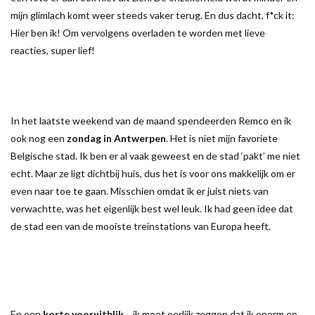
mijn glimlach komt weer steeds vaker terug. En dus dacht, f*ck it:
Hier ben ik! Om vervolgens overladen te worden met lieve
reacties, super lief!
In het laatste weekend van de maand spendeerden Remco en ik
ook nog een
zondag in Antwerpen
. Het is niet mijn favoriete
Belgische stad. Ik ben er al vaak geweest en de stad ‘pakt’ me niet
echt. Maar ze ligt dichtbij huis, dus het is voor ons makkelijk om er
even naar toe te gaan. Misschien omdat ik er juist niets van
verwachtte, was het eigenlijk best wel leuk. Ik had geen idee dat
de stad een van de mooiste treinstations van Europa heeft.
En een
korte vooruitblik
… ik moet eerlijk zeggen dat ik enorm op