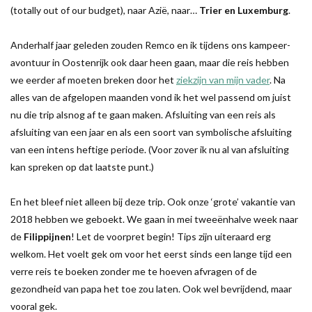
(totally out of our budget), naar Azië, naar…
Trier en Luxemburg
.
Anderhalf jaar geleden zouden Remco en ik tijdens ons kampeer-
avontuur in Oostenrijk ook daar heen gaan, maar die reis hebben
we eerder af moeten breken door het
ziekzijn van mijn vader
. Na
alles van de afgelopen maanden vond ik het wel passend om juist
nu die trip alsnog af te gaan maken. Afsluiting van een reis als
afsluiting van een jaar en als een soort van symbolische afsluiting
van een intens heftige periode. (Voor zover ik nu al van afsluiting
kan spreken op dat laatste punt.)
En het bleef niet alleen bij deze trip. Ook onze ‘grote’ vakantie van
2018 hebben we geboekt. We gaan in mei tweeënhalve week naar
de
Filippijnen
! Let de voorpret begin! Tips zijn uiteraard erg
welkom. Het voelt gek om voor het eerst sinds een lange tijd een
verre reis te boeken zonder me te hoeven afvragen of de
gezondheid van papa het toe zou laten. Ook wel bevrijdend, maar
vooral gek.