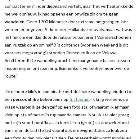
compacter en minder diepgaand vertelt, maar het verhaal prikkelde
me wel opnieuw. Ik had opeens een onwijze zin om
te gaan
wandelen
. Geen 1700 kilometer door extreme omgevingen, het
werden er ongeveer 9 door onze Hollandse heuvels, maar wat was
het fijn om een dag door de natuur te banjeren! Wandelschoenen
aan, rugzak op en om half 9 ’s ochtends (voor een weekend is dit
voor ons mega vroeg!) stonden Remco en ik op de Veluwe.
Schitterend! De wandeling bracht een aangename balans tussen
inspanning en ontspanning. (Binnenkort vertel ik je meer over de
route.)
De mindere kilo’s in combinatie met de leuke wandeling leidden tot
een
persoonlijke bekentenis
op
Instagram
. Ik krijg wel eens de
vraag waarom ik zelden zelf op een foto sta, of waarom ik er maar
klein op sta of met mijn rug naar de camera. Nou, ik sta niet graag
met mijn snoet pontificaal in beeld. Een (groot) stuk onzekerheid
van mij en de laatste tijd vooral ook droevigheid, dus zo leuk zou
een foto er dan ook niet uit zien. De onzekerheid wordt minder en