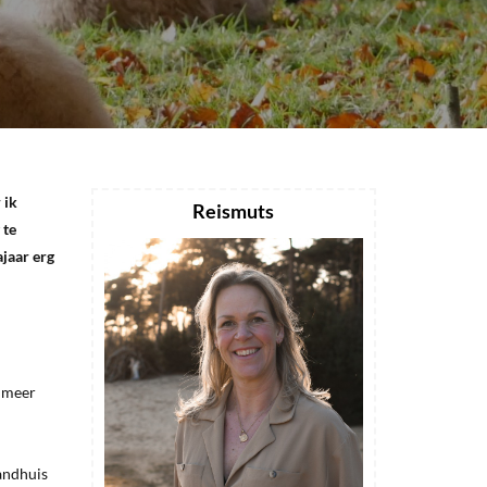
 ik
Reismuts
 te
ajaar erg
t meer
andhuis