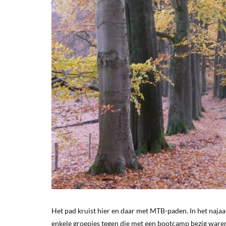
Het pad kruist hier en daar met MTB-paden. In het najaar
enkele groepjes tegen die met een bootcamp bezig waren