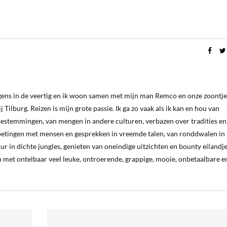
ergens in de veertig en ik woon samen met mijn man Remco en onze zoontje
 Tilburg. Reizen is mijn grote passie. Ik ga zo vaak als ik kan en hou van
estemmingen, van mengen in andere culturen, verbazen over tradities en
oetingen met mensen en gesprekken in vreemde talen, van ronddwalen in
ur in dichte jungles, genieten van oneindige uitzichten en bounty eilandj
 met ontelbaar veel leuke, ontroerende, grappige, mooie, onbetaalbare e