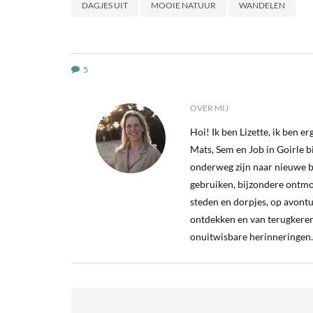
DAGJES UIT
MOOIE NATUUR
WANDELEN
5
OVER MIJ
Hoi! Ik ben Lizette, ik ben 
Mats, Sem en Job in Goirle bij
onderweg zijn naar nieuwe b
gebruiken, bijzondere ontm
steden en dorpjes, op avontu
ontdekken en van terugkeren
onuitwisbare herinneringen.