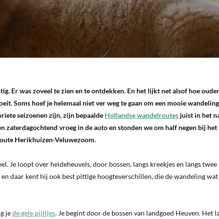
ig. Er was zoveel te zien en te ontdekken. En het lijkt net alsof hoe ouder
roeit. Soms hoef je helemaal niet ver weg te gaan om een mooie wandeling
riete seizoenen zijn, zijn bepaalde
Hollandse wandelroutes
juist in het n
n zaterdagochtend vroeg in de auto en stonden we om half negen bij het
oute Herikhuizen-Veluwezoom.
eel. Je loopt over heideheuvels, door bossen, langs kreekjes en langs twee
en daar kent hij ook best pittige hoogteverschillen, die de wandeling wa
g je
de gele pijltjes
. Je begint door de bossen van landgoed Heuven. Het l