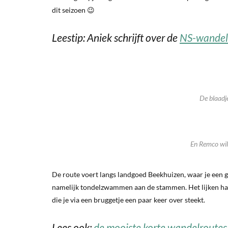
dit seizoen 😉
Leestip: Aniek schrijft over de
NS-wandeli
De blaadj
En Remco wild
De route voert langs landgoed Beekhuizen, waar je een gr
namelijk tondelzwammen aan de stammen. Het lijken haas
die je via een bruggetje een paar keer over steekt.
Lees ook:
de mooiste korte wandelroutes