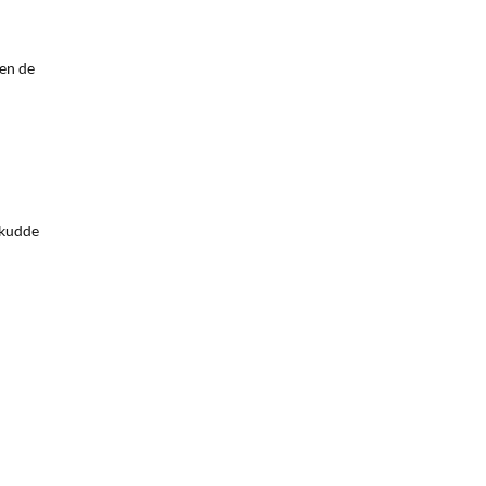
ken de
 kudde