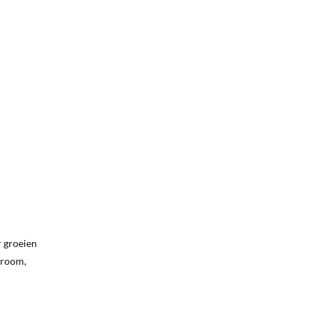
r groeien
troom,