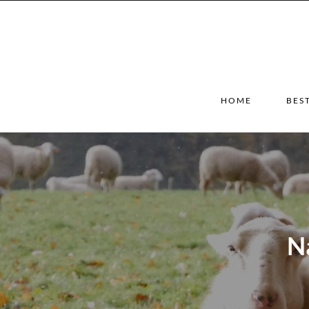
HOME
BES
N