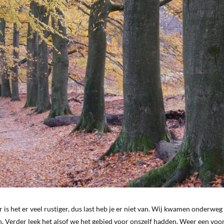
 is het er veel rustiger, dus last heb je er niet van. Wij kwamen onderweg
. Verder leek het alsof we het gebied voor onszelf hadden. Weer een voo