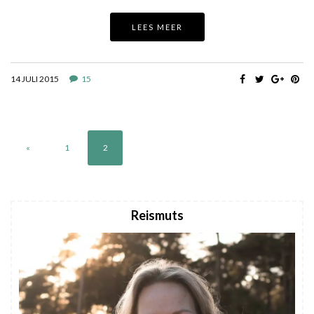
LEES MEER
14 JULI 2015
15
«
1
2
Reismuts