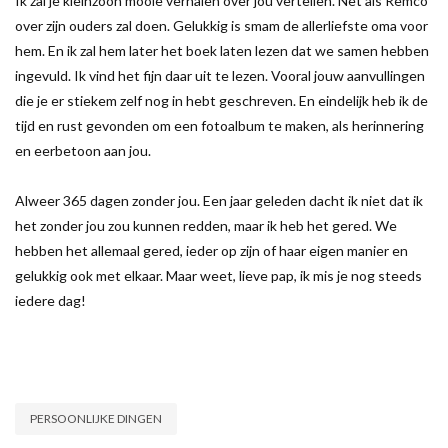
Ik zal je kleinzoon mooie verhalen over jou vertellen. Net als Remco
over zijn ouders zal doen. Gelukkig is smam de allerliefste oma voor
hem. En ik zal hem later het boek laten lezen dat we samen hebben
ingevuld. Ik vind het fijn daar uit te lezen. Vooral jouw aanvullingen
die je er stiekem zelf nog in hebt geschreven. En eindelijk heb ik de
tijd en rust gevonden om een fotoalbum te maken, als herinnering
en eerbetoon aan jou.
Alweer 365 dagen zonder jou. Een jaar geleden dacht ik niet dat ik
het zonder jou zou kunnen redden, maar ik heb het gered. We
hebben het allemaal gered, ieder op zijn of haar eigen manier en
gelukkig ook met elkaar. Maar weet, lieve pap, ik mis je nog steeds
iedere dag!
PERSOONLIJKE DINGEN