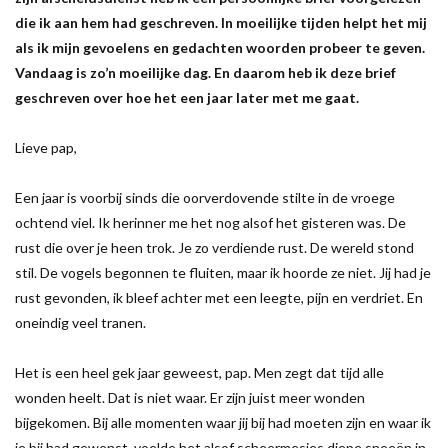
die ik aan hem had geschreven. In moeilijke tijden helpt het mij
als ik mijn gevoelens en gedachten woorden probeer te geven.
Vandaag is zo’n moeilijke dag. En daarom heb ik deze brief
geschreven over hoe het een jaar later met me gaat.
Lieve pap,
Een jaar is voorbij sinds die oorverdovende stilte in de vroege
ochtend viel. Ik herinner me het nog alsof het gisteren was. De
rust die over je heen trok. Je zo verdiende rust. De wereld stond
stil. De vogels begonnen te fluiten, maar ik hoorde ze niet. Jij had je
rust gevonden, ik bleef achter met een leegte, pijn en verdriet. En
oneindig veel tranen.
Het is een heel gek jaar geweest, pap. Men zegt dat tijd alle
wonden heelt. Dat is niet waar. Er zijn juist meer wonden
bijgekomen. Bij alle momenten waar jij bij had moeten zijn en waar ik
je bij had gewenst, voelde het alsof scheermesjes diepe sneeën in