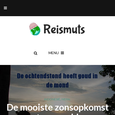
MENU
,
INDONESIË
NEPAL
De mooiste zonsopkomst