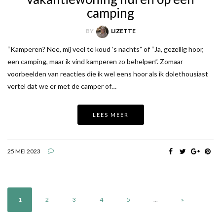
camping
BY
LIZETTE
“Kamperen? Nee, mij veel te koud ’s nachts” of “Ja, gezellig hoor,
een camping, maar ik vind kamperen zo behelpen”. Zomaar
voorbeelden van reacties die ik wel eens hoor als ik dolethousiast
vertel dat we er met de camper of…
LEES MEER
25 MEI 2023
1
2
3
4
5
...
»