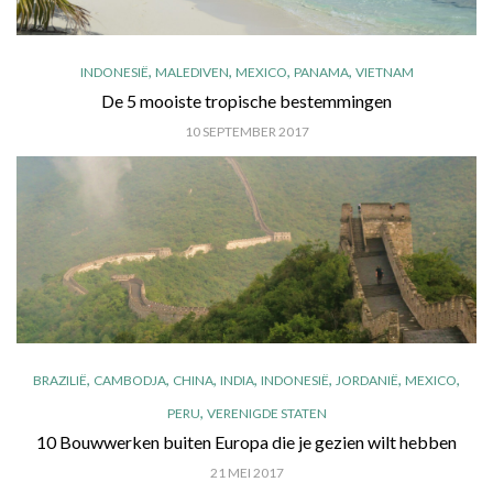
,
,
,
,
INDONESIË
MALEDIVEN
MEXICO
PANAMA
VIETNAM
De 5 mooiste tropische bestemmingen
10 SEPTEMBER 2017
,
,
,
,
,
,
,
BRAZILIË
CAMBODJA
CHINA
INDIA
INDONESIË
JORDANIË
MEXICO
,
PERU
VERENIGDE STATEN
10 Bouwwerken buiten Europa die je gezien wilt hebben
21 MEI 2017