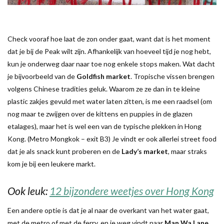
Check vooraf hoe laat de zon onder gaat, want dat is het moment
dat je bij de Peak wilt zijn. Afhankelijk van hoeveel tijd je nog hebt,
kun je onderweg daar naar toe nog enkele stops maken. Wat dacht
je bijvoorbeeld van de
Goldfish market
. Tropische vissen brengen
volgens Chinese tradities geluk. Waarom ze ze dan in te kleine
plastic zakjes gevuld met water laten zitten, is me een raadsel (om
nog maar te zwijgen over de kittens en puppies in de glazen
etalages), maar het is wel een van de typische plekken in Hong
Kong. (Metro Mongkok – exit B3) Je vindt er ook allerlei street food
dat je als snack kunt proberen en de
Lady’s market
, maar straks
kom je bij een leukere markt.
Ook leuk:
12 bijzondere weetjes over Hong Kong
Een andere optie is dat je al naar de overkant van het water gaat,
met de metro of met de ferry, en je weg vindt naar
Man Wa Lane
.