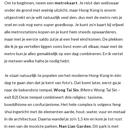
Om te beginnen, neem een
metrokaart
. Je reist dan weliswaar
onder de grond met weinig uitzicht, maar Hong Kong is enorm
uitgestrekt en je wilt natuurlijk veel zien, dus met de metro reis je
snel en ook nog eens super goedkoop. Je kunt zo’n kaart bij vrijwel
alle metrostations kopen en je kunt hem steeds opwaarderen,
maar met je eerste saldo zul je al een heel eind komen. De plekken
die ik je ga vertellen liggen soms best even uit elkaar, maar met de
metro kun je alles gemakkelijk op een dag combineren. En ik vertel
je meteen welke halte je nodig hebt.
Je staat natuurlijk te popelen om het moderne Hong Kong in één
dag te gaan zien dat je kent van foto’s. Dat komt later, eerst ga je
naar de bekendste tempel,
Wong Tai Sin
. (Metro Wong Tai Sin –
exit B2) Deze tempel combineert drie religies: taoïsme,
boeddhisme en confucianisme. Het hele complex is volgens feng
shui ingericht met de elementen aarde, hout, water, vuur en metaal
in de architectuur. Daarna wandel je zo’n 1,5 km en kom je tot rust
in een van de mooiste parken,
Nan Lian Garden
. Dit park is met