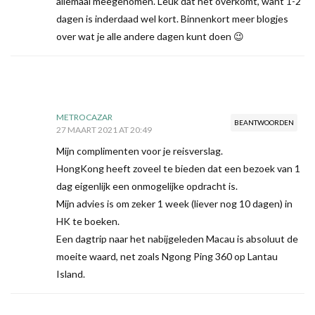
allemaal meegenomen. Leuk dat het overkomt, want 1-2
dagen is inderdaad wel kort. Binnenkort meer blogjes
over wat je alle andere dagen kunt doen 😉
METROCAZAR
BEANTWOORDEN
27 MAART 2021 AT 20:49
Mijn complimenten voor je reisverslag.
HongKong heeft zoveel te bieden dat een bezoek van 1
dag eigenlijk een onmogelijke opdracht is.
Mijn advies is om zeker 1 week (liever nog 10 dagen) in
HK te boeken.
Een dagtrip naar het nabijgeleden Macau is absoluut de
moeite waard, net zoals Ngong Ping 360 op Lantau
Island.