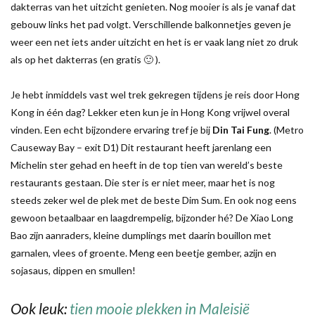
dakterras van het uitzicht genieten. Nog mooier is als je vanaf dat
gebouw links het pad volgt. Verschillende balkonnetjes geven je
weer een net iets ander uitzicht en het is er vaak lang niet zo druk
als op het dakterras (en gratis 🙂 ).
Je hebt inmiddels vast wel trek gekregen tijdens je reis door Hong
Kong in één dag? Lekker eten kun je in Hong Kong vrijwel overal
vinden. Een echt bijzondere ervaring tref je bij
Din Tai Fung
. (Metro
Causeway Bay – exit D1) Dit restaurant heeft jarenlang een
Michelin ster gehad en heeft in de top tien van wereld’s beste
restaurants gestaan. Die ster is er niet meer, maar het is nog
steeds zeker wel de plek met de beste Dim Sum. En ook nog eens
gewoon betaalbaar en laagdrempelig, bijzonder hé? De Xiao Long
Bao zijn aanraders, kleine dumplings met daarin bouillon met
garnalen, vlees of groente. Meng een beetje gember, azijn en
sojasaus, dippen en smullen!
Ook leuk:
tien mooie plekken in Maleisië